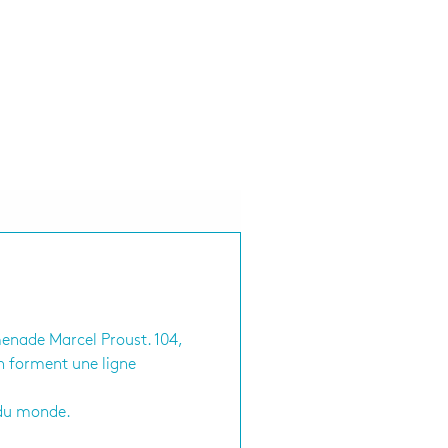
menade Marcel Proust. 104,
on forment une ligne
e du monde.