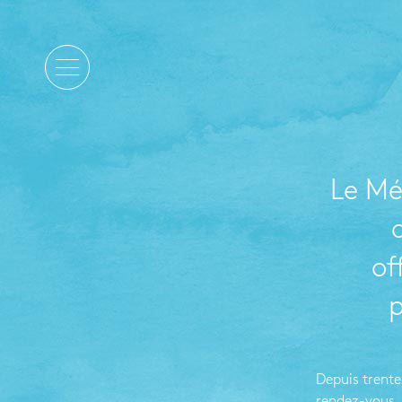
Le Mé
of
p
Depuis trente
rendez-vous