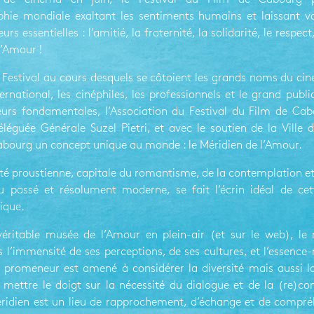
hie mondiale exaltant les sentiments humains et laissant 
urs essentielles : l’amitié, la fraternité, la solidarité, le respect
l’Amour !
 Festival au cours desquels se côtoient les grands noms du ci
ernational, les cinéphiles, les professionnels et le grand publi
eurs fondamentales, l’Association du Festival du Film de Cab
léguée Générale Suzel Pietri, et avec le soutien de la Ville
abourg un concept unique au monde : le Méridien de l’Amour.
té proustienne, capitale du romantisme, de la contemplation et 
 passé et résolument moderne, se fait l’écrin idéal de cet
nique.
éritable musée de l’Amour en plein-air (et sur le web), le
 l’immensité de ses perceptions, de ses cultures, et l’essen
 promeneur est amené à considérer la diversité mais aussi la 
 mettre le doigt sur la nécessité du dialogue et de la (re)c
Méridien est un lieu de rapprochement, d’échange et de compré