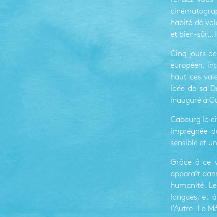
cinématograp
habité de vale
et bien-sûr… 
Cinq jours de
européen, int
haut ces val
idée de sa Dé
inauguré à C
Cabourg la ci
imprégnée du
sensible et u
Grâce à ce v
apparaît dans
humanité. Le
langues, et à
l’Autre. Le 