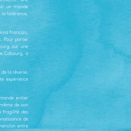
voir un monde
, la tolérance,
néma français,
c. Pour porter
ourg, sur une
 de Cabourg, a
de la rêverie,
te expérience
 monde entier
ce-même de son
fragilité des
onnaissance de
hension entre