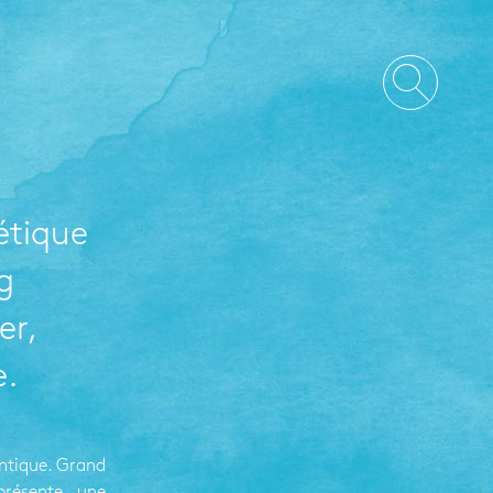
étique
g
er,
e.
antique. Grand
présente une