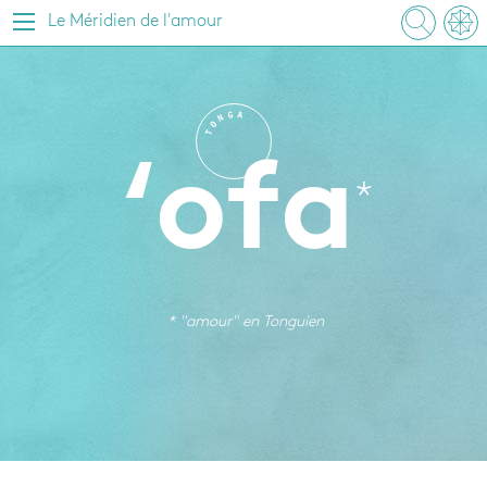
Le Méridien de l'amour
G
A
N
O
T
‘ofa
* "amour" en
Tonguien