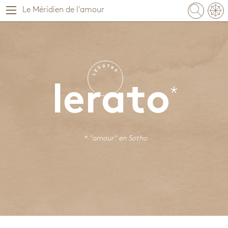
Le Méridien de l'amour
O
T
S
H
E
O
L
lerato
* "amour" en
Sotho