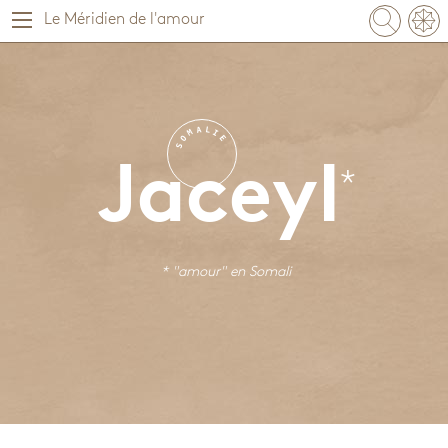
Le Méridien de l'amour
A
L
M
I
O
E
S
Jaceyl
* "amour" en
Somali