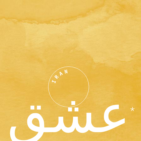
N
A
R
I
عشق