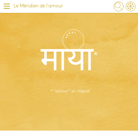
Le Méridien de l'amour
A
L
P
É
N
माया
* "amour" en
Népali