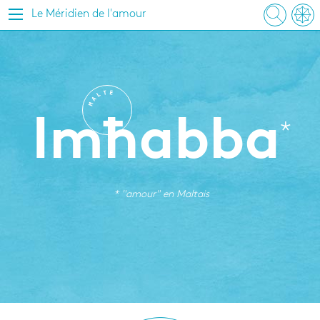
Le Méridien de l'amour
T
E
L
A
M
Imħabba
* "amour" en
Maltais