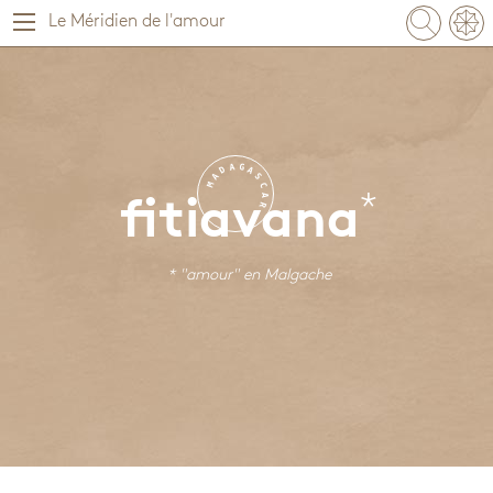
Le Méridien de l'amour
A
G
D
A
A
S
M
C
A
fitiavana
R
* "amour" en
Malgache