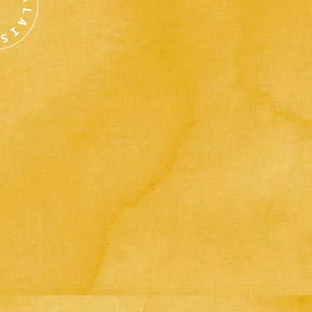
L
A
I
S