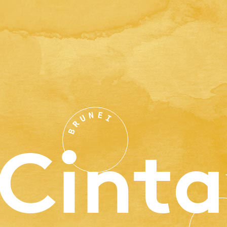
N
E
U
I
R
B
Cinta