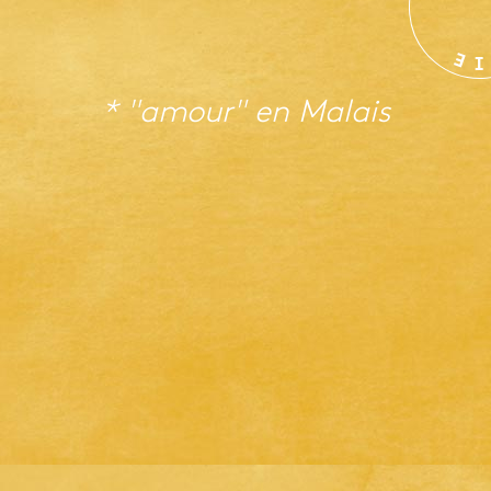
E
I
* "amour" en
Malais