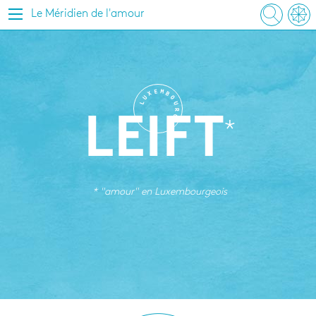
Le Méridien de l'amour
E
M
X
B
U
O
L
U
R
G
LEIFT
* "amour" en
Luxembourgeois