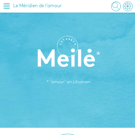
Le Méridien de l'amour
U
A
T
N
I
I
L
E
Meilė
* "amour" en
Lituanien