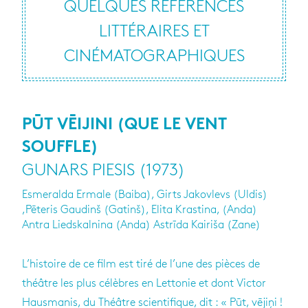
QUELQUES RÉFÉRENCES
LITTÉRAIRES ET
CINÉMATOGRAPHIQUES
PŪT VĒIJINI (QUE LE VENT
SOUFFLE)
GUNARS PIESIS (1973)
Esmeralda Ermale (Baiba), Girts Jakovlevs (Uldis)
,Pēteris Gaudinš (Gatinš), Elita Krastina, (Anda)
Antra Liedskalnina (Anda) Astrīda Kairiša (Zane)
L’histoire de ce film est tiré de l’une des pièces de
théâtre les plus célèbres en Lettonie et dont Victor
Hausmanis, du Théâtre scientifique, dit : « Pūt, vējiņi !