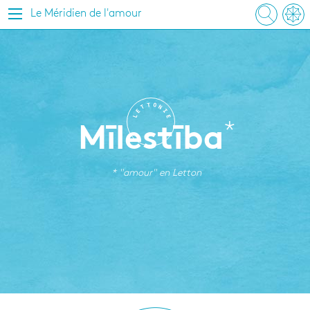
Le Méridien de l'amour
T
O
T
N
E
I
L
E
Mīlestība
* "amour" en
Letton