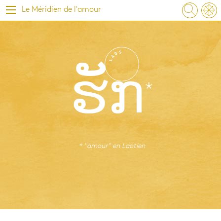
Le Méridien de l'amour
S
O
A
L
ຮັກ
* "amour" en
Laotien