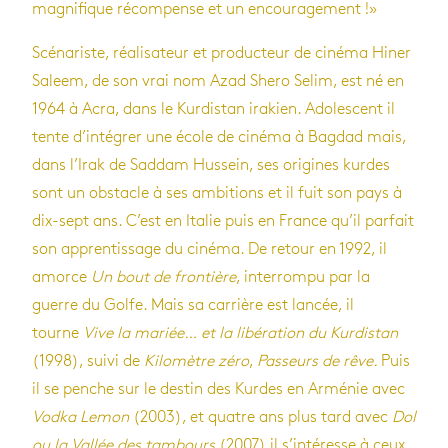
magnifique récompense et un encouragement !»
Scénariste, réalisateur et producteur de cinéma Hiner
Saleem, de son vrai nom Azad Shero Selim, est né en
1964 à Acra, dans le Kurdistan irakien. Adolescent il
tente d’intégrer une école de cinéma à Bagdad mais,
dans l’Irak de Saddam Hussein, ses origines kurdes
sont un obstacle à ses ambitions et il fuit son pays à
dix-sept ans. C’est en Italie puis en France qu’il parfait
son apprentissage du cinéma. De retour en 1992, il
amorce
Un bout de frontière
, interrompu par la
guerre du Golfe. Mais sa carrière est lancée, il
tourne
Vive la mariée…
et la libération du Kurdistan
(1998), suivi de
Kilomètre zéro
,
Passeurs de rêve.
Puis
il se penche sur le destin des Kurdes en Arménie avec
Vodka Lemon
(2003), et quatre ans plus tard avec
Dol
ou la Vallée des tambours
(2007) il s’intéresse à ceux