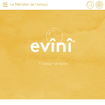
Le Méridien de l'amour
Q
A
R
I
evînî
* "amour" en
Kurde