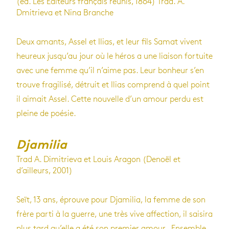
(éd. Les Editeurs français réunis, 1864) Trad. A.
Dmitrieva et Nina Branche
Deux amants, Assel et Ilias, et leur fils Samat vivent
heureux jusqu’au jour où le héros a une liaison fortuite
avec une femme qu’il n’aime pas. Leur bonheur s’en
trouve fragilisé, détruit et Ilias comprend à quel point
il aimait Assel. Cette nouvelle d’un amour perdu est
pleine de poésie.
Djamilia
Trad A. Dimitrieva et Louis Aragon (Denoël et
d’ailleurs, 2001)
Seït, 13 ans, éprouve pour Djamilia, la femme de son
frère parti à la guerre, une très vive affection, il saisira
plus tard qu’elle a été son premier amour. Ensemble