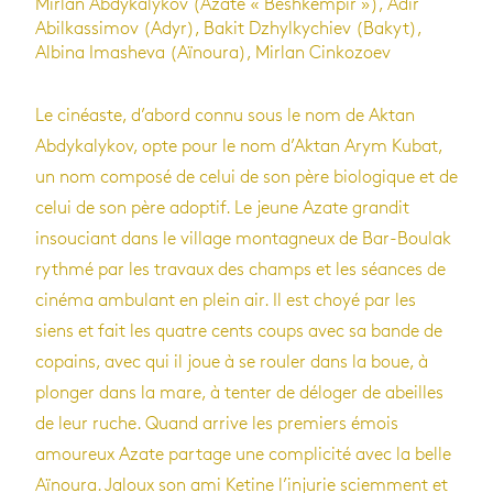
Mirlan Abdykalykov (Azate « Beshkempir »), Adir
Abilkassimov (Adyr), Bakit Dzhylkychiev (Bakyt),
Albina Imasheva (Aïnoura), Mirlan Cinkozoev
Le cinéaste, d’abord connu sous le nom de Aktan
Abdykalykov, opte pour le nom d’Aktan Arym Kubat,
un nom composé de celui de son père biologique et de
celui de son père adoptif. Le jeune Azate grandit
insouciant dans le village montagneux de Bar-Boulak
rythmé par les travaux des champs et les séances de
cinéma ambulant en plein air. Il est choyé par les
siens et fait les quatre cents coups avec sa bande de
copains, avec qui il joue à se rouler dans la boue, à
plonger dans la mare, à tenter de déloger de abeilles
de leur ruche. Quand arrive les premiers émois
amoureux Azate partage une complicité avec la belle
Aïnoura. Jaloux son ami Ketine l’injurie sciemment et