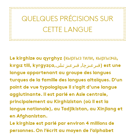
QUELQUES PRÉCISIONS SUR
CETTE LANGUE
Le kirghize ou qyrghyz (кыргыз тили, кыргызча,
kırgız tili, kyrgyzça,قىرعىزچا, قىرعىز تىلى) est une
langue appartenant au groupe des langues
turques de la famille des langues altaïques. D’un
point de vue typologique il s’agit d’une langue
agglutinante. Il est parlé en Asie centrale,
principalement au Kirghizistan (où il est la
langue nationale), au Tadjikistan, au Xinjiang et
en Afghanistan.
Le kirghize est parlé par environ 4 millions de
personnes. On l’écrit au moyen de l’alphabet