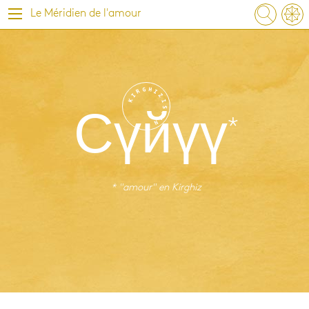
Le Méridien de l'amour
G
H
R
I
I
Z
K
I
S
T
Сүйүү
A
N
* "amour" en
Kirghiz