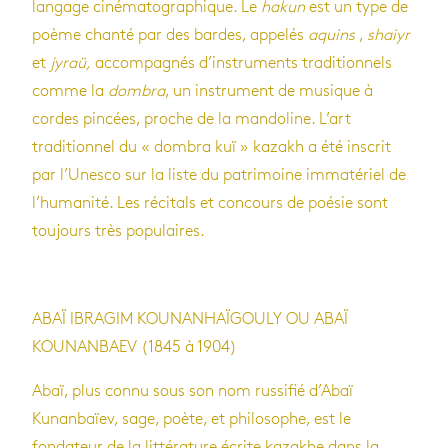
langage cinématographique. Le
hakun
est un type de
poème chanté par des bardes, appelés
aquins
,
shaiyr
et
jyraü,
accompagnés d’instruments traditionnels
comme la
dombra
, un instrument de musique à
cordes pincées, proche de la mandoline. L’art
traditionnel du « dombra kuï » kazakh a été inscrit
par l’Unesco sur la liste du patrimoine immatériel de
l’humanité. Les récitals et concours de poésie sont
toujours très populaires.
ABAÏ IBRAGIM KOUNANHAÏGOULY OU ABAÏ
KOUNANBAEV (1845 à 1904)
Abaï, plus connu sous son nom russifié d’Abaï
Kunanbaïev, sage, poète, et philosophe, est le
fondateur de la littérature écrite kazakhe dans la