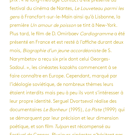
prix : « le long-métrage
Contact
a été présenté au
festival du cinéma de Nantes,
Le Louveteau parmi les
gens
à Francfort-sur-le-Main ainsi qu’à Lisbonne, la
première
Un amour de poisson
se tint à New-York.
Plus tard, le film de D. Omirbaev
Cardiogramme
a été
présenté en France et est resté à l’affiche durant deux
mois,
Biographie d’un jeune accordéoniste
de S.
Narymbetov a reçu six prix dont celui Georges-
Sadoul. », les cinéastes kazakhs commencent à se
faire connaître en Europe. Cependant, marqué par
l’idéologie soviétique, de nombreux thèmes leurs
étaient interdits mais peu à peu ils vont s’intéresser à
leur propre identité. Sergueï Dvortsevoï réalise des
documentaires
Le Bonheur
(1995),
La Piste
(1999) qui
se démarquent par leur précision et leur dimension
poétique, et son film
Tulpan
est récompensé au