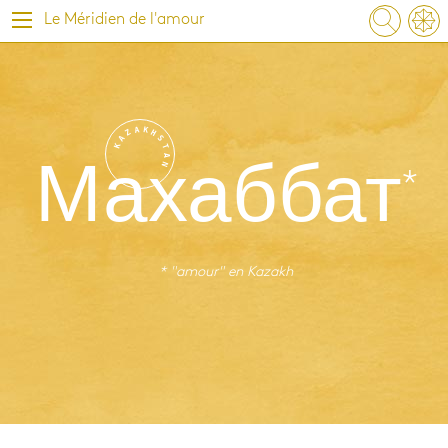
Le Méridien de l'amour
A
K
Z
H
A
S
K
T
A
N
Махаббат
* "amour" en
Kazakh