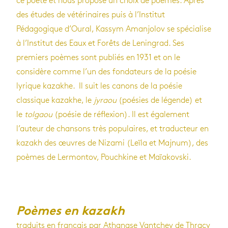
ce poète et nous propose un choix de poèmes. Après
des études de vétérinaires puis à l’Institut
Pédagogique d’Oural, Kassym Amanjolov se spécialise
à l’Institut des Eaux et Forêts de Leningrad. Ses
premiers poèmes sont publiés en 1931 et on le
considère comme l’un des fondateurs de la poésie
lyrique kazakhe. Il suit les canons de la poésie
classique kazakhe, le
jyraou
(poésies de légende) et
le
tolgaou
(poésie de réflexion). Il est également
l’auteur de chansons très populaires, et traducteur en
kazakh des œuvres de Nizami (Leïla et Majnum), des
poèmes de Lermontov, Pouchkine et Maïakovski.
Poèmes
en kazakh
traduits en français par Athanase Vantchev de Thracy