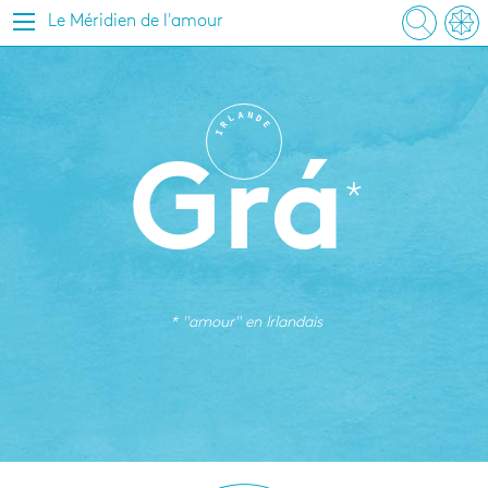
Le Méridien de l'amour
A
N
L
D
R
E
I
Grá
* "amour" en
Irlandais