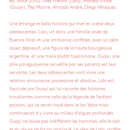
éd. Stock 2010) – Inés Frenon (Lala), Mariela Vitale
(Guayi), Pep Munne, Almado André, Diego Vélaquez.
Une étrange et belle histoire qui met en scène deux
adolescentes. Lala, vit dans une famille aisée de
Buenos Aires et une ambiance confinée, avec un père
assez dépressif, une figure de la haute bourgeoisie
argentine, et une mère plutôt toxicomane. Guayi, une
jolie paraguayenne recueillie par ses parents est leur
servante. Les deux adolescentes vont vivre une
relation amoureuse, possessive et absolue. Lala est
fascinée par Guayi qui lui raconte des histoires
troublantes comme celle de la légende de l’enfant
poisson, qui se serait noyé dans le lac Ypoa mais
continuerait à y vivre au milieu d’algues profondes.
Guayi ne laisse pas indifférent les hommes, elle le sait
et en abuse de façon ambiguë. Le père de Lala, profite