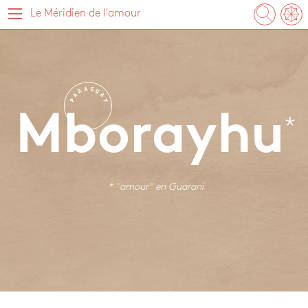
Le Méridien de l'amour
A
G
R
U
A
A
P
Y
Mborayhu
* "amour" en
Guarani