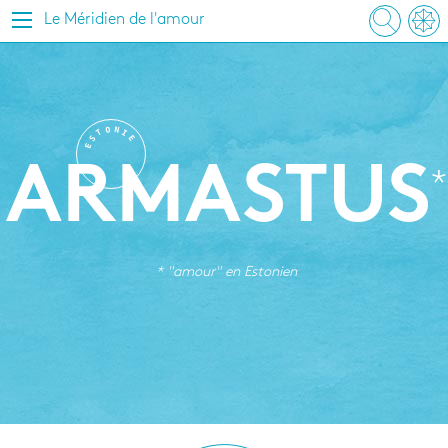
Le Méridien de l'amour
O
N
T
I
S
E
E
ARMASTUS
* "amour" en
Estonien