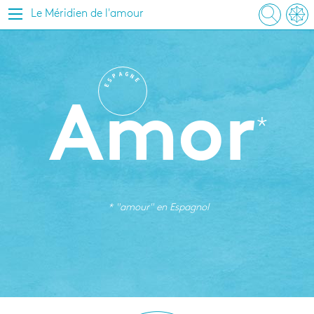
Le Méridien de l'amour
A
G
P
N
S
E
E
Amor
* "amour" en
Espagnol