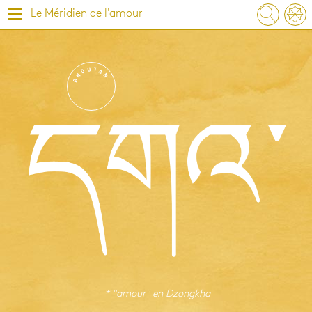
Le Méridien de l'amour
U
T
O
A
H
N
B
* "amour" en
Dzongkha