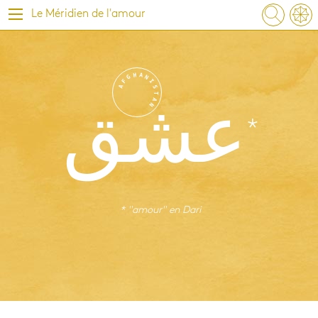
Le Méridien de l'amour
H
A
G
N
F
I
A
S
T
A
N
عشق
* "amour" en
Dari