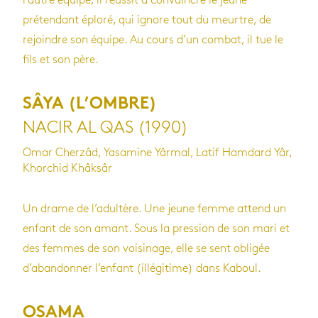
l’autre équipe, il réussit à convaincre le jeune
prétendant éploré, qui ignore tout du meurtre, de
rejoindre son équipe. Au cours d’un combat, il tue le
fils et son père.
SÂYA (L’OMBRE)
NACIR AL QAS (1990)
Omar Cherzâd, Yasamine Yârmal, Latif Hamdard Yâr,
Khorchid Khâksâr
Un drame de l’adultère. Une jeune femme attend un
enfant de son amant. Sous la pression de son mari et
des femmes de son voisinage, elle se sent obligée
d’abandonner l’enfant (illégitime) dans Kaboul.
OSAMA