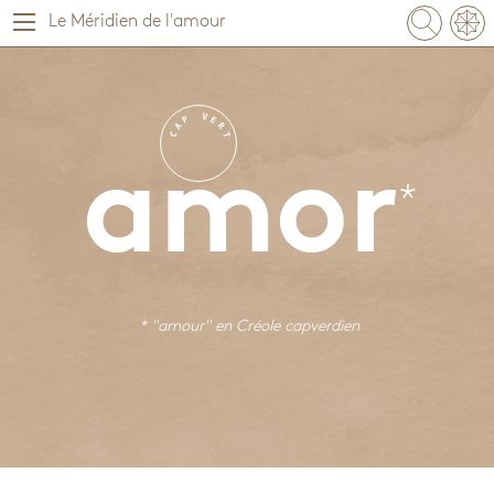
Le Méridien de l'amour
V
P
E
A
R
C
T
amor
* "amour" en
Créole capverdien