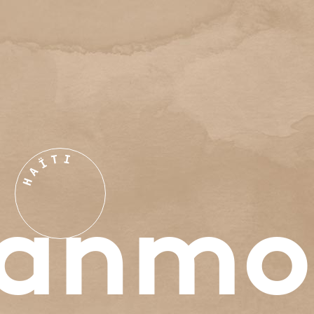
T
I
Ï
A
H
anmo