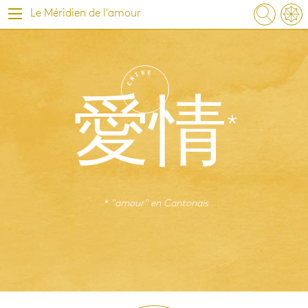
Le Méridien de l'amour
N
E
I
H
C
愛情
* "amour" en
Cantonais