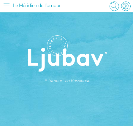
Le Méridien de l'amour
N
I
S
E
O
-
B
H
E
E
N
R
Ljubav
I
Z
V
É
O
G
* "amour" en
Bosniaque