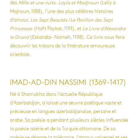
des
Mille et une nuits
.
Layla et Madjnoun
(Leily o
Majnoun, 1188), l’une des plus célèbres histoires
d’amour,
Les Sept Beautés / Le Pavillon des Sept
Princesses
(Haft Paykar, 1191), et
Le Livre d’Alexandre
le Grand
(Eskandar-Nameh, 1198). Ce livre vous fera
découvrir les trésors de la littérature amoureuse
orientale.
IMAD-AD-DIN NASSIMI (1369-1417)
Né à Shamakha dans l’actuelle République
d’Azerbaïdjan, a laissé une œuvre poétique vaste et
précieuse en langues azerbaïdjanaise, persane et
arabe. Sa poésie a pendant plusieurs siècles influencée
la poésie azérie et de la Turquie ottomane. De sa
poésie se dégage la tolérance, l’amour universel et ses