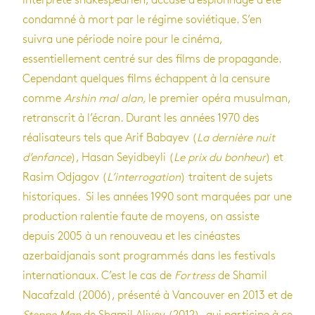
interprète shakespearien, accusé d’espionnage a été
condamné à mort par le régime soviétique. S’en
suivra une période noire pour le cinéma,
essentiellement centré sur des films de propagande.
Cependant quelques films échappent à la censure
comme
Ar­shin mal alan,
le premier opéra musulman,
retranscrit à l’écran. Durant les années 1970 des
réalisateurs tels que Arif Babayev (
La der­nière nuit
d’en­fance
), Hasan Seyidbeyli (
Le prix du bon­heur
) et
Rasim Odjagov (
L’in­ter­ro­ga­tion
) traitent de sujets
historiques. Si les années 1990 sont marquées par une
production ralentie faute de moyens, on assiste
depuis 2005 à un renouveau et les cinéastes
azerbaidjanais sont programmés dans les festivals
internationaux. C’est le cas de
Fortress
de Shamil
Nacafzald (2006), présenté à Vancouver en 2013 et de