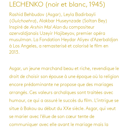
LECHENKO (noir et blanc, 1945)
Rashid Behbudov (Asgar), Leyla Badirbayli
(
Gulchoehra
), Alakbar Huseynzade (Soltan Bey)
Inspiré de
Arshin Mal Alan
du compositeur
azervaïdjanais Uzeyir Hajibeyov, premier opéra
musulman. La Fondation Heydar Aliyev d’Azerbaïdjan
à Los Angeles, a remasterisé et colorisé le film en
2013.
Asgar, un jeune mar­chand beau et riche, re­ven­di­que le
droit de choi­sir son épouse à une époque où la re­li­gion
en­core prédominante ne pro­pose que des ma­riages
ar­ran­gés. Ces valeurs archaïques sont traitées avec
humour, ce qui a assuré le succès du film. L’in­trigue se
situe à Bakou au début du XXe siècle. Asgar, qui veut
se marier avec l‘élue de son cœur tente de
communiquer avec elle avant le mariage mais la