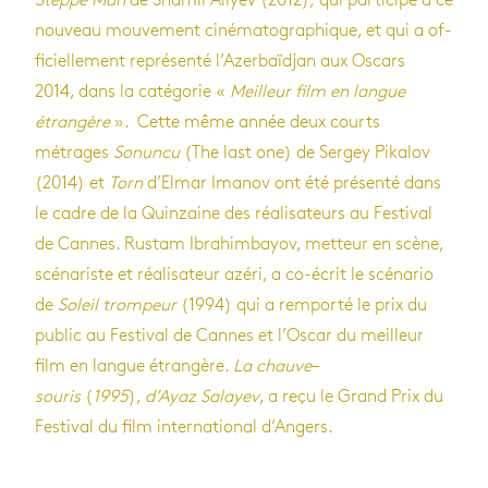
Steppe Man
de Shamil Aliyev (2012)
,
qui participe à ce
nou­veau mou­ve­ment ci­né­ma­to­gra­phique, et qui a of­
fi­ciel­le­ment re­pré­senté l’Azer­baïd­jan aux Oscars
2014, dans la ca­té­go­rie «
Meilleur film en langue
étran­gère
». Cette même année deux courts
métrages
Sonuncu
(The last one) de Sergey Pikalov
(2014) et
Torn
d’Elmar Imanov ont été présenté dans
le cadre de la Quinzaine des réalisateurs au Festival
de Cannes. Rustam Ibrahimbayov, metteur en scène,
scénariste et réalisateur azéri, a co-écrit le scénario
de
Soleil trompeur
(1994) qui a remporté le prix du
public au Festival de Cannes et l’Oscar du meilleur
film en langue étrangère.
La chauve
–
souris
(
1995
),
d’Ayaz Salayev
, a reçu le Grand Prix du
Festival du film international d’Angers.