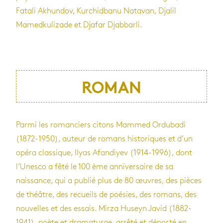
Fatali Akhundov, Kurchidbanu Natavan, Djalil
Mamedkulizade et Djafar Djabbarli.
ROMAN
Parmi les romanciers citons Mammed Ordubadi
(1872-1950), auteur de romans historiques et d’un
opéra classique, Ilyas Afandiyev (1914-1996), dont
l’Unesco a fêté le 100 ème anniversaire de sa
naissance, qui a publié plus de 80 œuvres, des pièces
de théâtre, des recueils de poésies, des romans, des
nouvelles et des essais. Mirza Huseyn Javid (1882-
1941), poète et dramaturge, arrêté et déporté en