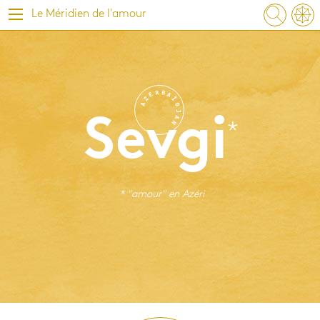
Le Méridien de l'amour
R
B
E
A
Z
Ï
A
D
J
A
Sevgi
N
* "amour" en
Azéri