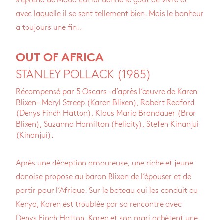
s’éprend de Maud qui lui donne le goût de vivre et
avec laquelle il se sent tellement bien. Mais le bonheur
a toujours une fin…
OUT OF AFRICA
STANLEY POLLACK (1985)
Récompensé par 5 Oscars – d’après l’œuvre de Karen
Blixen – Meryl Streep (Karen Blixen), Robert Redford
(Denys Finch Hatton), Klaus Maria Brandauer (Bror
Blixen), Suzanna Hamilton (Felicity), Stefen Kinanjui
(Kinanjui).
Après une déception amoureuse, une riche et jeune
danoise propose au baron Blixen de l’épouser et de
partir pour l’Afrique. Sur le bateau qui les conduit au
Kenya, Karen est troublée par sa rencontre avec
Denys Finch Hatton. Karen et son mari achètent une