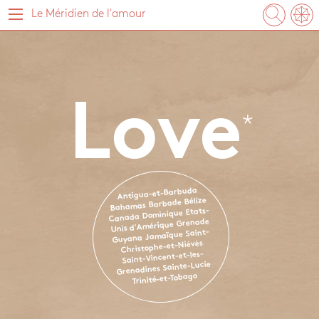
Le Méridien de l'amour
Love
Antigua-et-Barbuda
Bélize
Barbade
Bahamas
Etats-
Dominique
Canada
Grenade
Unis d'Amérique
Saint-
Jamaïque
Guyana
Christophe-et-Niévès
Saint-Vincent-et-les-
Sainte-Lucie
Grenadines
Trinité-et-Tobago