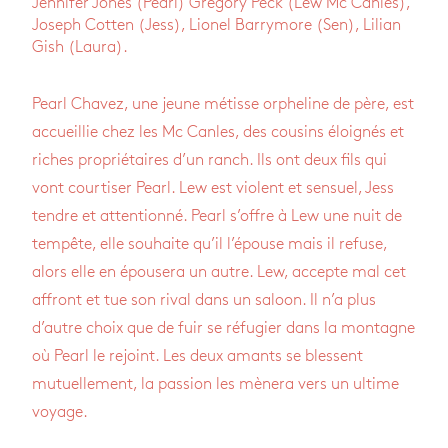
Jennifer Jones (Pearl) Gregory Peck (Lew Mc Canles),
Joseph Cotten (Jess), Lionel Barrymore (Sen), Lilian
Gish (Laura).
Pearl Chavez, une jeune métisse orpheline de père, est
accueillie chez les Mc Canles, des cousins éloignés et
riches propriétaires d’un ranch. Ils ont deux fils qui
vont courtiser Pearl. Lew est violent et sensuel, Jess
tendre et attentionné. Pearl s’offre à Lew une nuit de
tempête, elle souhaite qu’il l’épouse mais il refuse,
alors elle en épousera un autre. Lew, accepte mal cet
affront et tue son rival dans un saloon. Il n’a plus
d’autre choix que de fuir se réfugier dans la montagne
où Pearl le rejoint. Les deux amants se blessent
mutuellement, la passion les mènera vers un ultime
voyage.