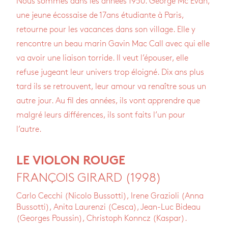
Nous sommes dans les années 1950. George Mc Evan,
une jeune écossaise de 17ans étudiante à Paris,
retourne pour les vacances dans son village. Elle y
rencontre un beau marin Gavin Mac Call avec qui elle
va avoir une liaison torride. Il veut l’épouser, elle
refuse jugeant leur univers trop éloigné. Dix ans plus
tard ils se retrouvent, leur amour va renaître sous un
autre jour. Au fil des années, ils vont apprendre que
malgré leurs différences, ils sont faits l’un pour
l’autre.
LE VIOLON ROUGE
FRANÇOIS GIRARD (1998)
Carlo Cecchi (Nicolo Bussotti), Irene Grazioli (Anna
Bussotti), Anita Laurenzi (Cesca), Jean-Luc Bideau
(Georges Poussin), Christoph Konncz (Kaspar).