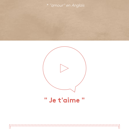
* "amour" en
Anglais
" Je t'aime "