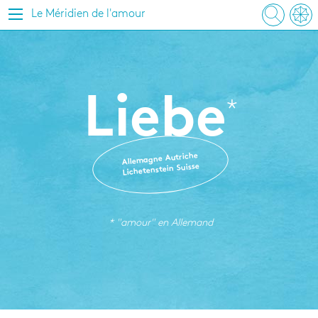
Le Méridien de l'amour
Liebe
Autriche
Allemagne
Suisse
Lichetenstein
* "amour" en
Allemand