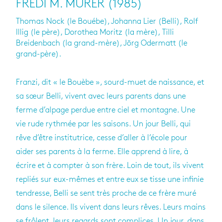
FREDI M. MURER (1985)
Thomas Nock (le Bouébe), Johanna Lier (Belli), Rolf
Illig (le père), Dorothea Moritz (la mère), Tilli
Breidenbach (la grand-mère), Jörg Odermatt (le
grand-père).
Franzi, dit « le Bouèbe », sourd-muet de naissance, et
sa sœur Belli, vivent avec leurs parents dans une
ferme d’alpage perdue entre ciel et montagne. Une
vie rude rythmée par les saisons. Un jour Belli, qui
rêve d’être institutrice, cesse d’aller à l’école pour
aider ses parents à la ferme. Elle apprend à lire, à
écrire et à compter à son frère. Loin de tout, ils vivent
repliés sur eux-mêmes et entre eux se tisse une infinie
tendresse, Belli se sent très proche de ce frère muré
dans le silence. Ils vivent dans leurs rêves. Leurs mains
se frôlent, leurs regards sont complices. Un jour, dans