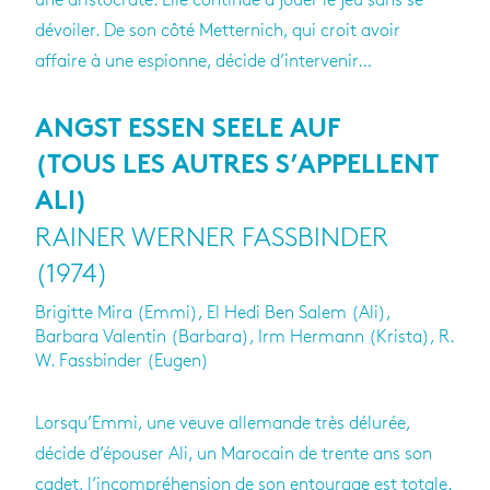
une aristocrate. Elle continue à jouer le jeu sans se
dévoiler. De son côté Metternich, qui croit avoir
affaire à une espionne, décide d’intervenir…
ANGST ESSEN SEELE AUF
(TOUS LES AUTRES S’APPELLENT
ALI)
RAINER WERNER FASSBINDER
(1974)
Brigitte Mira (Emmi), El Hedi Ben Salem (Ali),
Barbara Valentin (Barbara), Irm Hermann (Krista), R.
W. Fassbinder (Eugen)
Lorsqu’Emmi, une veuve allemande très délurée,
décide d’épouser Ali, un Marocain de trente ans son
cadet, l’incompréhension de son entourage est totale.