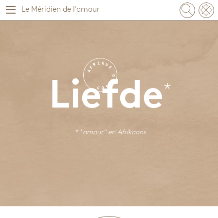
Le Méridien de l'amour
I
Q
R
U
F
E
A
D
U
Liefde
S
D
U
* "amour" en
Afrikaans