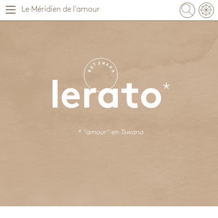
Le Méridien de l'amour
S
W
T
A
O
N
B
A
lerato
* "amour" en
Tswana