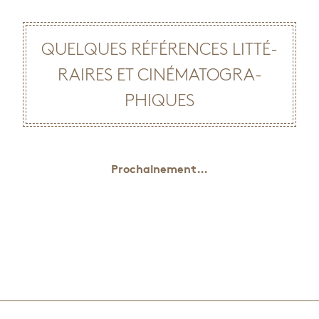
QUELQUES RÉFÉ­RENCES LIT­TÉ­
RAIRES ET CINÉ­MA­TO­GRA­
PHIQUES
Pro­chai­ne­ment…