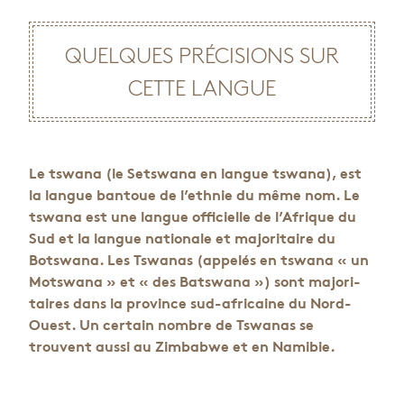
QUELQUES PRÉ­CI­SIONS SUR
CETTE LANGUE
Le tswana (le Sets­wana en langue tswana), est
la langue ban­toue de l’eth­nie du même nom. Le
tswana est une langue offi­cielle de l’Afrique du
Sud et la langue natio­nale et majo­ri­taire du
Bots­wana. Les Tswa­nas (appe­lés en tswana « un
Mots­wana » et « des Bats­wana ») sont majo­ri­
taires dans la pro­vince sud-afri­caine du Nord-
Ouest. Un cer­tain nombre de Tswa­nas se
trouvent aussi au Zim­babwe et en Nami­bie.