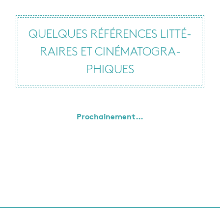
QUELQUES RÉFÉ­RENCES LIT­TÉ­
RAIRES ET CINÉ­MA­TO­GRA­
PHIQUES
Pro­chai­ne­ment…