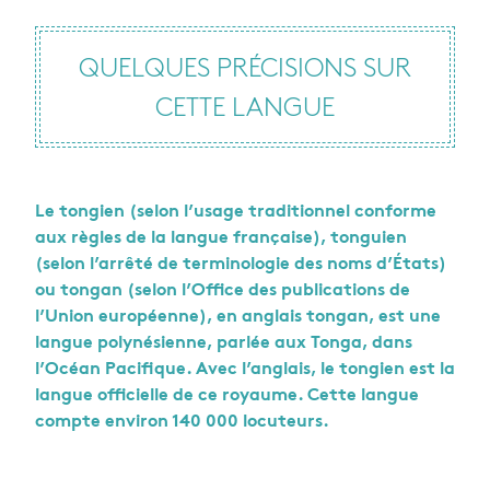
QUELQUES PRÉ­CI­SIONS SUR
CETTE LANGUE
Le ton­gien (selon l’usage tra­di­tion­nel conforme
aux règles de la langue fran­çaise), ton­guien
(selon l’ar­rêté de ter­mi­no­lo­gie des noms d’États)
ou ton­gan (selon l’Of­fice des publi­ca­tions de
l’Union euro­péenne), en anglais ton­gan, est une
langue poly­né­sienne, par­lée aux Tonga, dans
l’Océan Paci­fique. Avec l’an­glais, le ton­gien est la
langue offi­cielle de ce royaume. Cette langue
compte envi­ron 140 000 locu­teurs.