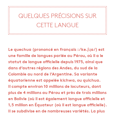
QUELQUES PRÉ­CI­SIONS SUR
CETTE LANGUE
Le que­chua (pro­noncé en fran­çais : /ke.ʃɥa/) est
une famille de langues par­lée au Pérou, où il a le
sta­tut de langue offi­cielle depuis 1975, ainsi que
dans d’autres régions des Andes, du sud de la
Colom­bie au nord de l’Ar­gen­tine. Sa variante
équa­to­rienne est appe­lée kichwa, ou qui­chua.
Il compte envi­ron 10 mil­lions de locu­teurs, dont
plus de 4 mil­lions au Pérou et près de trois mil­lions
en Boli­vie (où il est éga­le­ment langue offi­cielle et
1,5 mil­lion en Équa­teur (où il est langue offi­cielle).
Il se sub­di­vise en de nom­breuses varié­tés. La plus