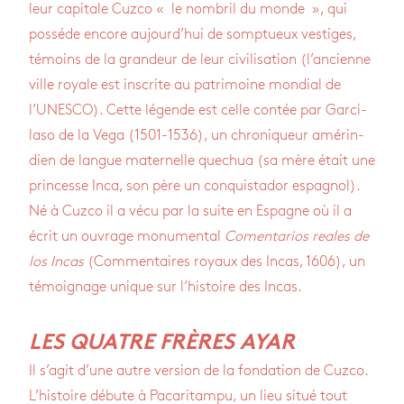
leur capi­tale Cuzco « le nom­bril du monde », qui
pos­séde encore aujour­d’hui de somp­tueux ves­tiges,
témoins de la gran­deur de leur civi­li­sa­tion (l’an­cienne
ville royale est ins­crite au patri­moine mon­dial de
l’UNESCO). Cette légende est celle contée par Gar­ci­
laso de la Vega (1501-1536), un chro­ni­queur amé­rin­
dien de langue mater­nelle que­chua (sa mère était une
prin­cesse Inca, son père un conquis­ta­dor espa­gnol).
Né à Cuzco il a vécu par la suite en Espagne où il a
écrit un ouvrage monu­men­tal
Comen­ta­rios reales de
los Incas
(Com­men­taires royaux des Incas, 1606), un
témoi­gnage unique sur l’his­toire des Incas.
LES QUATRE FRÈRES AYAR
Il s’agit d’une autre ver­sion de la fon­da­tion de Cuzco.
L’his­toire débute à Paca­ri­tampu, un lieu situé tout