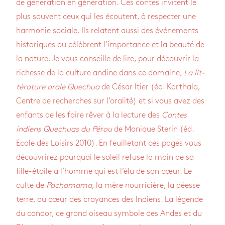
de géné­ra­tion en géné­ra­tion. Ces contes invitent le
plus sou­vent ceux qui les écoutent, à res­pec­ter une
har­mo­nie sociale. Ils relatent aussi des évé­ne­ments
his­to­riques ou célèbrent l’im­por­tance et la beauté de
la nature. Je vous conseille de lire, pour décou­vrir la
richesse de la culture andine dans ce domaine,
La lit­
té­ra­ture orale Que­chua
de César Itier (éd. Kar­thala,
Centre de recherches sur l’ora­lité) et si vous avez des
enfants de les faire rêver à la lec­ture des
Contes
indiens Que­chuas du Pérou
de Monique Ste­rin (éd.
Ecole des Loi­sirs 2010). En feuille­tant ces pages vous
décou­vri­rez pour­quoi le soleil refuse la main de sa
fille-étoile à l’homme qui est l’élu de son cœur. Le
culte de
Pacha­mama
, la mère nour­ri­cière, la déesse
terre, au cœur des croyances des Indiens. La légende
du condor, ce grand oiseau sym­bole des Andes et du