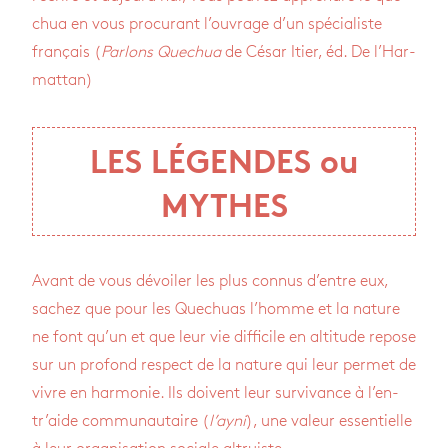
chua en vous pro­cu­rant l’ou­vrage d’un spé­cia­liste
fran­çais (
Par­lons Que­chua
de César Itier, éd. De l’Har­
mat­tan)
LES LÉGENDES ou
MYTHES
Avant de vous dévoi­ler les plus connus d’entre eux,
sachez que pour les Que­chuas l’homme et la nature
ne font qu’un et que leur vie dif­fi­cile en alti­tude repose
sur un pro­fond res­pect de la nature qui leur per­met de
vivre en har­mo­nie. Ils doivent leur sur­vi­vance à l’en­
tr’aide com­mu­nau­taire (
l’ayni
), une valeur essen­tielle