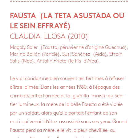
FAUSTA (LA TETA ASUS­TADA OU
LE SEIN EFFRAYÉ)
CLAUDIA LLOSA (2010)
Magaly Soler (Fausta, péruvienne d’origine Quechua),
Marino Ballón (l’oncle), Susi Sánchez (Aída), Efraín
Solís (Noé), Antolín Prieto (le fils d’Aída).
Le viol condamne bien sou­vent les femmes à refu­ser
d’être aimée. Dans les années 1980, à l’époque des
com­bats entre l’ar­mée et la gué­rilla moïste du Sen­
tier lumi­neux, la mère de la belle Fausta a été vio­lée
par un sol­dat, alors qu’elle por­tait l’en­fant de son
mari qui venait d’être assas­siné sous ses yeux. Quand
Fausta perd sa mère, elle vit la peur che­villée au