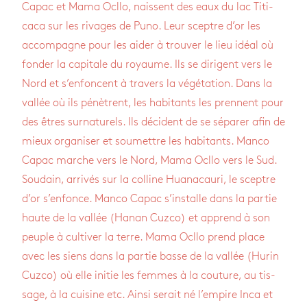
Capac et Mama Ocllo, naissent des eaux du lac Titi­
caca sur les rivages de Puno. Leur sceptre d’or les
accom­pagne pour les aider à trou­ver le lieu idéal où
fon­der la capi­tale du royaume. Ils se dirigent vers le
Nord et s’en­foncent à tra­vers la végé­ta­tion. Dans la
val­lée où ils pénètrent, les habi­tants les prennent pour
des êtres sur­na­tu­rels. Ils décident de se sépa­rer afin de
mieux orga­ni­ser et sou­mettre les habi­tants. Manco
Capac marche vers le Nord, Mama Ocllo vers le Sud.
Sou­dain, arri­vés sur la col­line Hua­na­cauri, le sceptre
d’or s’en­fonce. Manco Capac s’ins­talle dans la par­tie
haute de la val­lée (Hanan Cuzco) et apprend à son
peuple à culti­ver la terre. Mama Ocllo prend place
avec les siens dans la par­tie basse de la val­lée (Hurin
Cuzco) où elle ini­tie les femmes à la cou­ture, au tis­
sage, à la cui­sine etc. Ainsi serait né l’em­pire Inca et