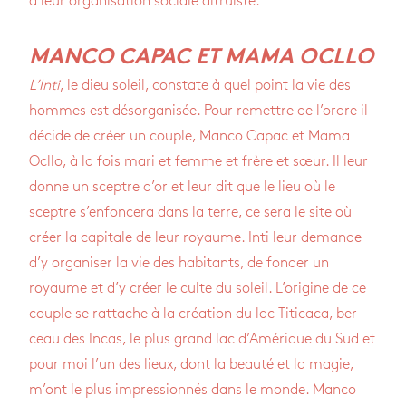
à leur orga­ni­sa­tion sociale altruiste.
MANCO CAPAC ET MAMA OCLLO
L’Inti
, le dieu soleil, constate à quel point la vie des
hommes est désor­ga­ni­sée. Pour remettre de l’ordre il
décide de créer un couple, Manco Capac et Mama
Ocllo, à la fois mari et femme et frère et sœur. Il leur
donne un sceptre d’or et leur dit que le lieu où le
sceptre s’en­fon­cera dans la terre, ce sera le site où
créer la capi­tale de leur royaume. Inti leur demande
d’y orga­ni­ser la vie des habi­tants, de fon­der un
royaume et d’y créer le culte du soleil. L’ori­gine de ce
couple se rat­tache à la créa­tion du lac Titi­caca, ber­
ceau des Incas, le plus grand lac d’Amé­rique du Sud et
pour moi l’un des lieux, dont la beauté et la magie,
m’ont le plus impres­sion­nés dans le monde. Manco