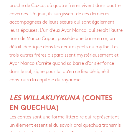
proche de Cuzco, où quatre frères vivent dans quatre
cavernes. Un jour, ils sur­gissent de ces der­nières
accom­pa­gnées de leurs sœurs qui sont éga­le­ment
leurs épouses. L’un d’eux Ayar Manco, qui serait l’autre
nom de Manco Capac, pos­sède une barre en or, un
détail iden­tique dans les deux aspects du mythe. Les
trois autres frères dis­pa­raissent mys­té­rieu­se­ment et
Ayar Manco s’ar­rête quand sa barre d’or s’en­fonce
dans le sol, signe pour lui qu’en ce lieu dési­gné il
construira la capi­tale du royaume.
LES WILLAKUYKUNA
(CONTES
EN QUECHUA)
Les contes sont une forme lit­té­raire qui repré­sentent
un élé­ment essen­tiel du savoir oral que­chua trans­mis