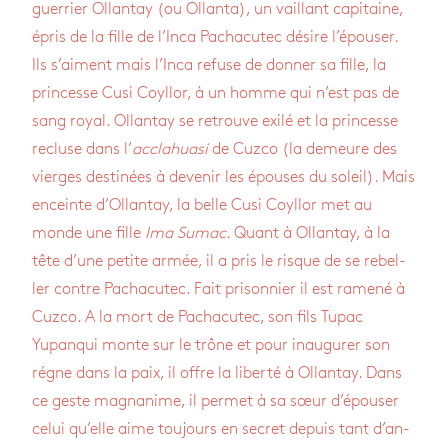
guer­rier Ollan­tay (ou Ollanta), un vaillant capi­taine,
épris de la fille de l’Inca Pacha­cu­tec désire l’épou­ser.
Ils s’aiment mais l’Inca refuse de don­ner sa fille, la
prin­cesse Cusi Coyl­lor, à un homme qui n’est pas de
sang royal. Ollan­tay se retrouve exilé et la prin­cesse
recluse dans l’
accla­huasi
de Cuzco (la demeure des
vierges des­ti­nées à deve­nir les épouses du soleil). Mais
enceinte d’Ol­lan­tay, la belle Cusi Coyl­lor met au
monde une fille
Ima Sumac
. Quant à Ollan­tay, à la
tête d’une petite armée, il a pris le risque de se rebel­
ler contre Pacha­cu­tec. Fait pri­son­nier il est ramené à
Cuzco. A la mort de Pacha­cu­tec, son fils Tupac
Yupan­qui monte sur le trône et pour inau­gu­rer son
régne dans la paix, il offre la liberté à Ollan­tay. Dans
ce geste magna­nime, il per­met à sa sœur d’épou­ser
celui qu’elle aime tou­jours en secret depuis tant d’an­