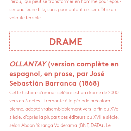
Pérou, qui peut se trans­for­mer en homme pour épou­
ser une jeune fille, sans pour autant ces­ser d’être un
vola­tile ter­rible.
DRAME
OLLANTAY
(version complète en
espagnol, en prose, par José
Sebastián Barranca (1868)
Cette his­toire d’amour célèbre est un drame de 2000
vers en 3 actes. Il remonte à la période pré­co­lom­
bienne, adapté vrai­sem­bla­ble­ment vers la fin du XVè
siècle, d’après la plu­part des édi­teurs du XVIIIe siècle,
selon Abdon Yaranga Val­de­rama (BNF, DATA). Le