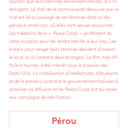
sou­dain que leurs femmes deviennent sté­riles, ils s’in­
ter­rogent. Le chef de la com­mu­nauté découvre que ce
mal est lié au pas­sage de ces femmes dans un dis­
pen­saire amé­ri­cain, où elles sont venues accou­cher.
Les méde­cins de la « Peace Corps » pro­fi­taient de
cette occa­sion pour les rendre sté­riles à leur insu. Les
Indiens pour ven­ger leurs femmes décident d’in­ves­tir
le local où ils castrent deux étran­gers. Le film, très dif­
fi­cile à tour­ner, a été inter­dit sous la pres­sion des
Etats-Unis. La mobi­li­sa­tion d’in­tel­lec­tuels, d’étu­diants
et de la presse a contraint le gou­ver­ne­ment boli­vien à
auto­ri­ser sa dif­fu­sion et les Peace Corps ont du ces­ser
leur cam­pagne de sté­ri­li­sa­tion.
Pérou