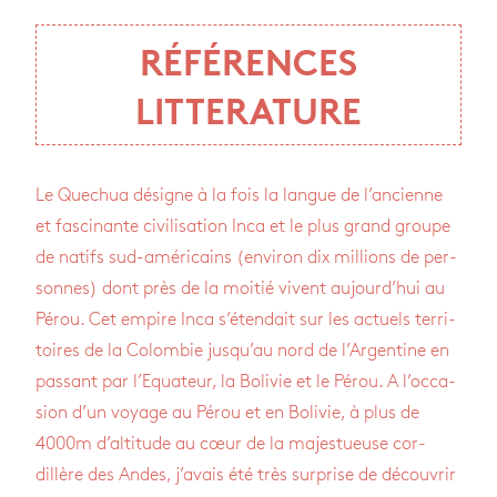
RÉFÉRENCES
LITTERATURE
Le Que­chua désigne à la fois la langue de l’an­cienne
et fas­ci­nante civi­li­sa­tion Inca et le plus grand groupe
de natifs sud-amé­ri­cains (envi­ron dix mil­lions de per­
sonnes) dont près de la moi­tié vivent aujour­d’hui au
Pérou. Cet empire Inca s’éten­dait sur les actuels ter­ri­
toires de la Colom­bie jus­qu’au nord de l’Ar­gen­tine en
pas­sant par l’Equa­teur, la Boli­vie et le Pérou. A l’oc­ca­
sion d’un voyage au Pérou et en Boli­vie, à plus de
4000m d’al­ti­tude au cœur de la majes­tueuse cor­
dillère des Andes, j’avais été très sur­prise de décou­vrir