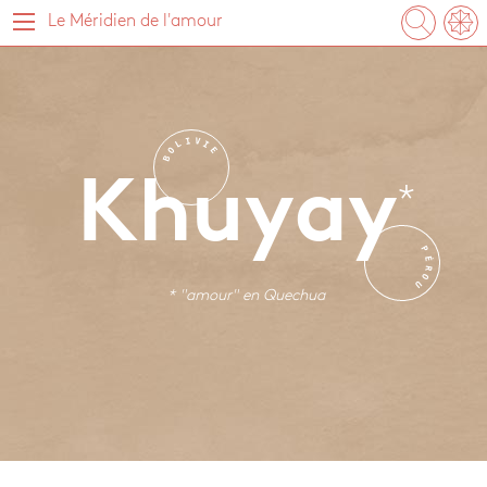
Le Méridien de l'amour
I
V
L
I
O
E
B
Khuyay
P
É
R
O
U
* "amour" en
Quechua