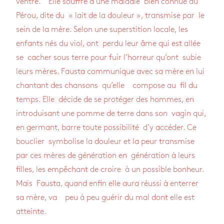
ventre. Elle souffre d’une mala­die bien connue au
Pérou, dite du « lait de la dou­leur », trans­mise par le
sein de la mère. Selon une super­sti­tion locale, les
enfants nés du viol, ont perdu leur âme qui est allée
se cacher sous terre pour fuir l’hor­reur qu’ont subie
leurs mères. Fausta com­mu­nique avec sa mère en lui
chan­tant des chan­sons qu’elle com­pose au fil du
temps. Elle décide de se pro­té­ger des hommes, en
intro­dui­sant une pomme de terre dans son vagin qui,
en ger­mant, barre toute pos­si­bi­lité d’y accé­der. Ce
bou­clier sym­bo­lise la dou­leur et la peur trans­mise
par ces mères de géné­ra­tion en géné­ra­tion à leurs
filles, les empê­chant de croire à un pos­sible bon­heur.
Mais Fausta, quand enfin elle aura réussi à enter­rer
sa mère, va peu à peu gué­rir du mal dont elle est
atteinte.