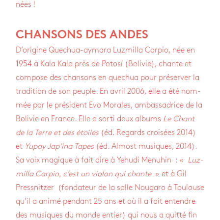
nées !
CHANSONS DES ANDES
D’ori­gine Que­chua-aymara Luz­milla Car­pio, née en
1954 à Kala Kala près de Potosí (Boli­vie), chante et
com­pose des chan­sons en que­chua pour pré­ser­ver la
tra­di­tion de son peuple. En avril 2006, elle a été nom­
mée par le pré­sident Evo Morales, ambas­sa­drice de la
Boli­vie en France. Elle a sorti deux albums
Le Chant
de la Terre et des étoiles
(éd. Regards croi­sées 2014)
et
Yupay Jap’ina Tapes
(éd. Almost musiques, 2014).
Sa voix magique à fait dire à Yehudi Menu­hin : «
Luz­
milla Car­pio, c’est un vio­lon qui chante
» et à Gil
Press­nit­zer (fon­da­teur de la salle Nou­garo à Tou­louse
qu’il a animé pen­dant 25 ans et où il a fait entendre
des musiques du monde entier) qui nous a quitté fin