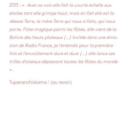
2015 : «
Avec sa voix elle fait la courte échelle aux
étoiles tant elle grimpe haut, mais en fait elle est la
déesse Terre, la mère Terre qui nous a faits, qui nous
porte. Flûte magique parmi les flûtes, elle vient de la
Boli­vie des hauts pla­teaux (…) Invi­tée dans une émis­
sion de Radio France, je l’en­ten­dis pour la pre­mière
fois et l’en­voû­te­ment dure et dure (…) elle lance ses
trilles d’oi­seaux dépas­sant toutes les flûtes du monde
».
Tupa­nan­chis­kama ! (au revoir)