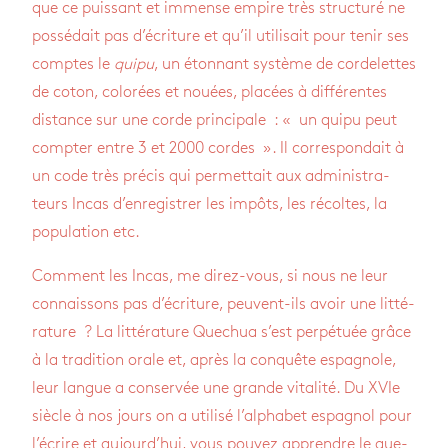
que ce puis­sant et immense empire très struc­turé ne
pos­sé­dait pas d’écri­ture et qu’il uti­li­sait pour tenir ses
comptes le
quipu
, un éton­nant sys­tème de cor­de­lettes
de coton, colo­rées et nouées, pla­cées à dif­fé­rentes
dis­tance sur une corde prin­ci­pale : « un quipu peut
comp­ter entre 3 et 2000 cordes ». Il cor­res­pon­dait à
un code très pré­cis qui per­met­tait aux admi­nis­tra­
teurs Incas d’en­re­gis­trer les impôts, les récoltes, la
popu­la­tion etc.
Com­ment les Incas, me direz-vous, si nous ne leur
connais­sons pas d’écri­ture, peuvent-ils avoir une lit­té­
ra­ture ? La lit­té­ra­ture Que­chua s’est per­pé­tuée grâce
à la tra­di­tion orale et, après la conquête espa­gnole,
leur langue a conser­vée une grande vita­lité. Du XVIe
siècle à nos jours on a uti­lisé l’al­pha­bet espa­gnol pour
l’écrire et aujour­d’hui, vous pou­vez apprendre le que­