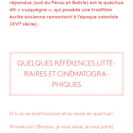
répan­due (sud du Pérou et Boli­vie) est le qué­chua
dit « cuz­quègne », qui pos­sède une tra­di­tion
écrite ancienne remon­tant à l’époque colo­niale
e
(XVI
siècle).
QUELQUES RÉFÉ­RENCES LIT­TÉ­
RAIRES ET CINÉ­MA­TO­GRA­
PHIQUES
Et si on se disait bon­jour et au revoir en que­chua !
Rimai­kuyki!
(Bon­jour, je vous salue, je vous parle)