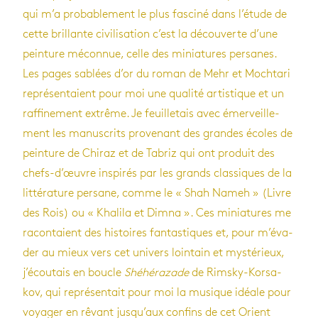
qui m’a pro­ba­ble­ment le plus fas­ciné dans l’étude de
cette brillante civi­li­sa­tion c’est la décou­verte d’une
pein­ture mécon­nue, celle des minia­tures per­sanes.
Les pages sablées d’or du roman de Mehr et Moch­tari
repré­sen­taient pour moi une qua­lité artis­tique et un
raf­fi­ne­ment extrême. Je feuille­tais avec émer­veille­
ment les manus­crits pro­ve­nant des grandes écoles de
pein­ture de Chi­raz et de Tabriz qui ont pro­duit des
chefs-d’œuvre ins­pi­rés par les grands clas­siques de la
lit­té­ra­ture per­sane, comme le « Shah Nameh » (Livre
des Rois) ou « Kha­lila et Dimna ». Ces minia­tures me
racon­taient des his­toires fan­tas­tiques et, pour m’éva­
der au mieux vers cet uni­vers loin­tain et mys­té­rieux,
j’écou­tais en boucle
Shé­hé­ra­zade
de Rim­sky-Kor­sa­
kov, qui repré­sen­tait pour moi la musique idéale pour
voya­ger en rêvant jus­qu’aux confins de cet Orient