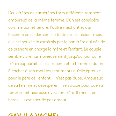
Deux frères de carac­tères forts dif­fé­rents tombent
amou­reux de la même femme. L’un est consi­déré
comme bon et tendre, l’autre méchant et dur.
Enceinte de ce der­nier elle tente de se sui­ci­der mais
elle est sau­vée in extré­mis par le bon frère qui décide
de prendre en charge la mère et l’en­fant. Le couple
semble vivre har­mo­nieu­se­ment jus­qu’au jour ou le
frère réap­pa­raît. Il s’est repenti et la femme a du mal
à cacher à son mari les sen­ti­ments qu’elle éprouve
pour le père de l’en­fant. Il n’est pas dupe. Amou­reux
de sa femme et déses­pé­rer, il se sui­cide pour que sa
femme soit heu­reuse avec son frère. Il meurt en
héros, il s’est sacri­fié par amour.