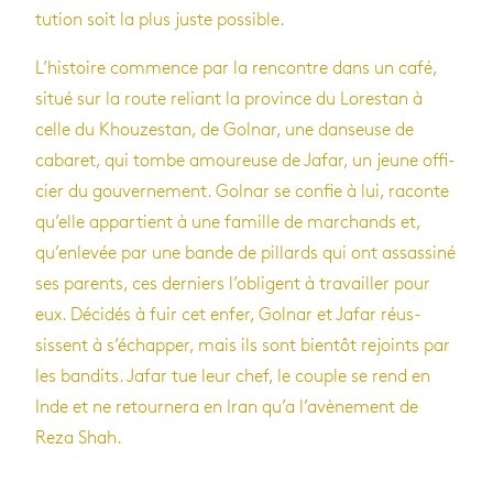
tu­tion soit la plus juste pos­sible.
L’his­toire com­mence par la ren­contre dans un café,
situé sur la route reliant la pro­vince du Lores­tan à
celle du Khou­zes­tan, de Gol­nar, une dan­seuse de
caba­ret, qui tombe amou­reuse de Jafar, un jeune offi­
cier du gou­ver­ne­ment. Gol­nar se confie à lui, raconte
qu’elle appar­tient à une famille de mar­chands et,
qu’en­le­vée par une bande de pillards qui ont assas­siné
ses parents, ces der­niers l’obligent à tra­vailler pour
eux. Déci­dés à fuir cet enfer, Gol­nar et Jafar réus­
sissent à s’échap­per, mais ils sont bien­tôt rejoints par
les ban­dits. Jafar tue leur chef, le couple se rend en
Inde et ne retour­nera en Iran qu’a l’avè­ne­ment de
Reza Shah.