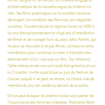
Miroir, Sang et or, le Cercle
,) un cinéaste engagé et
emblé­ma­tique de la nou­velle vague du cinéma ira­
nien. Ses films polé­miques sur la société ira­nienne
dérangent (la condi­tion des femmes, les inéga­li­tés
sociales). Condamné par le régime ira­nien en 2010 à
six ans d’em­pri­son­ne­ment et vingt ans d’in­ter­dic­tion
de fil­mer et de voya­ger hors du pays Jafar Panahi, qui
ne peut se résoudre à ne pas fil­mer, contourne cette
inter­dic­tion pour conti­nuer à créer, il tra­vaille clan­
des­ti­ne­ment (
Ceci n’est pas un film, Taxi Téhé­ran
).
Cette même année son sort avait fait grand bruit sur
la Croi­sette : invité a par­ti­cipé au jury du fes­ti­val de
Cannes auquel il ne peut se rendre, sa chaise vide de
membre du jury est res­tée au devant de la scène.
On ne peut évo­quer le cinéma ira­nien sans par­ler de
l’im­por­tance des femmes cinéastes – Rakh­shan Bani-