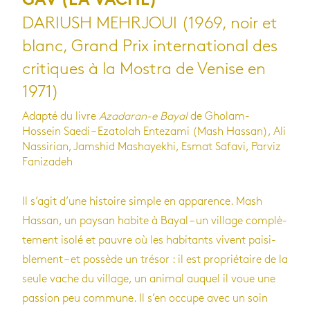
GAV (LA VACHE)
DARIUSH MEHRJOUI (1969, noir et
blanc, Grand Prix international des
critiques à la Mostra de Venise en
1971)
Adapté du livre
Azadaran-e Bayal
de Gholam-
Hossein Saedi – Ezatolah Entezami (Mash Hassan), Ali
Nassirian, Jamshid Mashayekhi, Esmat Safavi, Parviz
Fanizadeh
Il s’agit d’une his­toire simple en appa­rence. Mash
Has­san, un pay­san habite à Bayal – un vil­lage com­plè­
te­ment isolé et pauvre où les habi­tants vivent pai­si­
ble­ment – et pos­sède un tré­sor : il est pro­prié­taire de la
seule vache du vil­lage, un ani­mal auquel il voue une
pas­sion peu com­mune. Il s’en occupe avec un soin