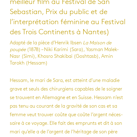
meilleur film au Festival de San
Sebastian, Prix du public et de
l’interprétation féminine au Festival
des Trois Continents à Nantes)
Adapté de la pièce d’Henrik Ibsen
La Maison de
poupée
(1878) – Niki Karimi (Sara), Yasman Malek-
Nasr (Simi), Khosro Shakibai (Goshtasb), Amin
Tarokh (Hessam)
Hes­sam, le mari de Sara, est atteint d’une mala­die
grave et seuls des chi­rur­giens capables de le soi­gner
se trouvent en Alle­magne et en Suisse. Hes­sam n’est
pas tenu au cou­rant de la gra­vité de son cas et sa
femme veut trou­ver coûte que coûte l’ar­gent néces­
saire à ce voyage. Elle fait des emprunts et dit à son
mari qu’elle a de l’ar­gent de l’hé­ri­tage de son père