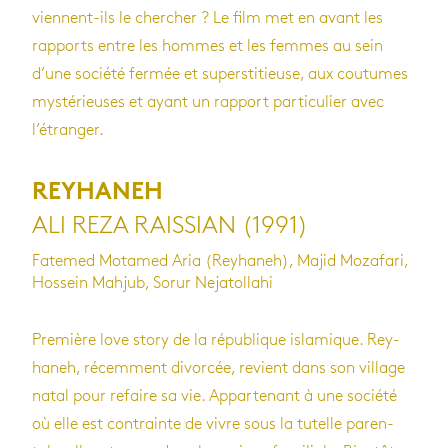
viennent-ils le cher­cher ? Le film met en avant les
rap­ports entre les hommes et les femmes au sein
d’une société fer­mée et super­sti­tieuse, aux cou­tumes
mys­té­rieuses et ayant un rap­port par­ti­cu­lier avec
l’étran­ger.
REYHANEH
ALI REZA RAISSIAN (1991)
Fatemed Motamed Aria (Reyhaneh), Majid Mozafari,
Hossein Mahjub, Sorur Nejatollahi
Pre­mière love story de la répu­blique isla­mique. Rey­
ha­neh, récem­ment divor­cée, revient dans son vil­lage
natal pour refaire sa vie. Appar­te­nant à une société
où elle est contrainte de vivre sous la tutelle paren­