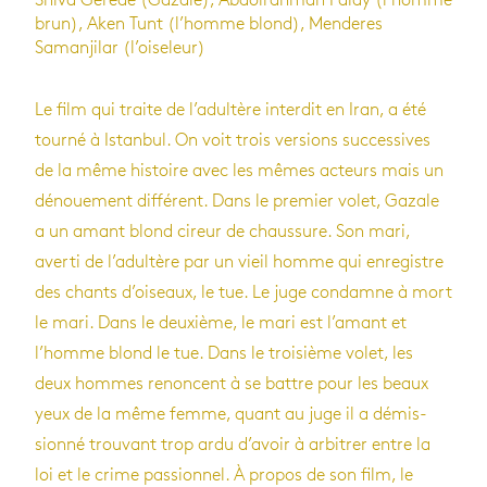
Shiva Gerede (Gazale), Abdolrahman Palay (l’homme
brun), Aken Tunt (l’homme blond), Menderes
Samanjilar (l’oiseleur)
Le film qui traite de l’adul­tère inter­dit en Iran, a été
tourné à Istan­bul. On voit trois ver­sions suc­ces­sives
de la même his­toire avec les mêmes acteurs mais un
dénoue­ment dif­fé­rent. Dans le pre­mier volet, Gazale
a un amant blond cireur de chaus­sure. Son mari,
averti de l’adul­tère par un vieil homme qui enre­gistre
des chants d’oi­seaux, le tue. Le juge condamne à mort
le mari. Dans le deuxième, le mari est l’amant et
l’homme blond le tue. Dans le troi­sième volet, les
deux hommes renoncent à se battre pour les beaux
yeux de la même femme, quant au juge il a démis­
sionné trou­vant trop ardu d’avoir à arbi­trer entre la
loi et le crime pas­sion­nel. À pro­pos de son film, le