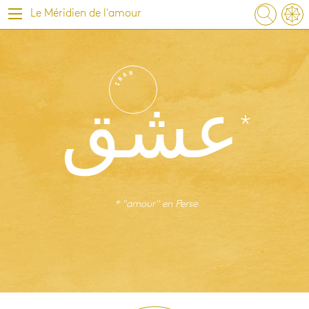
Le Méridien de l'amour
N
A
R
I
عشق
* "amour" en
Perse