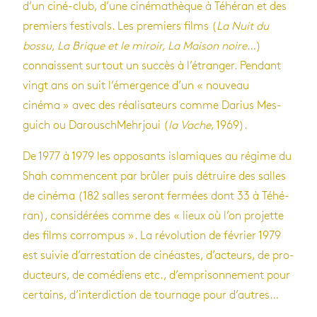
d’un ciné-club, d’une ciné­ma­thèque à Téhé­ran et des
pre­miers fes­ti­vals. Les pre­miers films (
La Nuit du
bossu, La Brique et le miroir, La Mai­son noire
…)
connaissent sur­tout un suc­cès à l’étran­ger. Pen­dant
vingt ans on suit l’émer­gence d’un « nou­veau
cinéma » avec des réa­li­sa­teurs comme Darius Mes­
guich ou Darou­sch­Mehr­joui (
la Vache
, 1969).
De 1977 à 1979 les oppo­sants isla­miques au régime du
Shah com­mencent par brû­ler puis détruire des salles
de cinéma (182 salles seront fer­mées dont 33 à Téhé­
ran), consi­dé­rées comme des « lieux où l’on pro­jette
des films cor­rom­pus ». La révo­lu­tion de février 1979
est sui­vie d’ar­res­ta­tion de cinéastes, d’ac­teurs, de pro­
duc­teurs, de comé­diens etc., d’em­pri­son­ne­ment pour
cer­tains, d’in­ter­dic­tion de tour­nage pour d’autres…