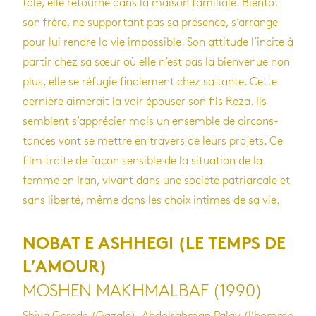
tale, elle retourne dans la mai­son fami­liale. Bien­tôt
son frère, ne sup­por­tant pas sa pré­sence, s’ar­range
pour lui rendre la vie impos­sible. Son atti­tude l’in­cite à
par­tir chez sa sœur où elle n’est pas la bien­ve­nue non
plus, elle se réfu­gie fina­le­ment chez sa tante. Cette
der­nière aime­rait la voir épou­ser son fils Reza. Ils
semblent s’ap­pré­cier mais un ensemble de cir­cons­
tances vont se mettre en tra­vers de leurs pro­jets. Ce
film traite de façon sen­sible de la situa­tion de la
femme en Iran, vivant dans une société patriar­cale et
sans liberté, même dans les choix intimes de sa vie.
NOBAT E ASHHEGI (LE TEMPS DE
L’AMOUR)
MOSHEN MAKHMALBAF (1990)