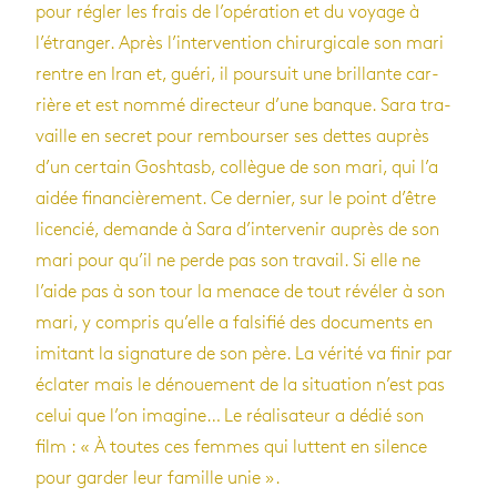
pour régler les frais de l’opé­ra­tion et du voyage à
l’étran­ger. Après l’in­ter­ven­tion chi­rur­gi­cale son mari
rentre en Iran et, guéri, il pour­suit une brillante car­
rière et est nommé direc­teur d’une banque. Sara tra­
vaille en secret pour rem­bour­ser ses dettes auprès
d’un cer­tain Gosh­tasb, col­lègue de son mari, qui l’a
aidée finan­ciè­re­ment. Ce der­nier, sur le point d’être
licen­cié, demande à Sara d’in­ter­ve­nir auprès de son
mari pour qu’il ne perde pas son tra­vail. Si elle ne
l’aide pas à son tour la menace de tout révé­ler à son
mari, y com­pris qu’elle a fal­si­fié des docu­ments en
imi­tant la signa­ture de son père. La vérité va finir par
écla­ter mais le dénoue­ment de la situa­tion n’est pas
celui que l’on ima­gine… Le réa­li­sa­teur a dédié son
film : « À toutes ces femmes qui luttent en silence
pour gar­der leur famille unie ».