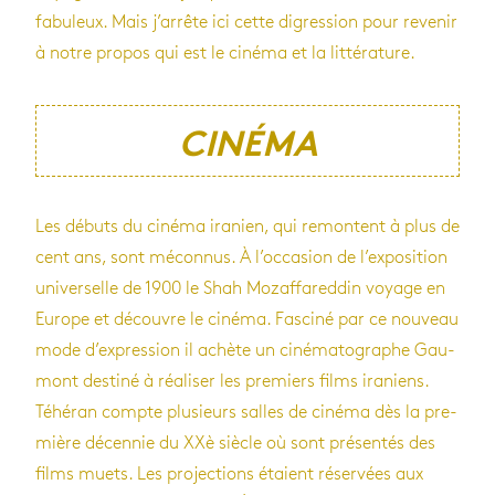
fabu­leux. Mais j’ar­rête ici cette digres­sion pour reve­nir
à notre pro­pos qui est le cinéma et la lit­té­ra­ture.
CINÉMA
Les débuts du cinéma ira­nien, qui remontent à plus de
cent ans, sont mécon­nus. À l’oc­ca­sion de l’ex­po­si­tion
uni­ver­selle de 1900 le Shah Mozaf­fa­red­din voyage en
Europe et découvre le cinéma. Fas­ciné par ce nou­veau
mode d’ex­pres­sion il achète un ciné­ma­to­graphe Gau­
mont des­tiné à réa­li­ser les pre­miers films ira­niens.
Téhé­ran compte plu­sieurs salles de cinéma dès la pre­
mière décen­nie du XXè siècle où sont pré­sen­tés des
films muets. Les pro­jec­tions étaient réser­vées aux