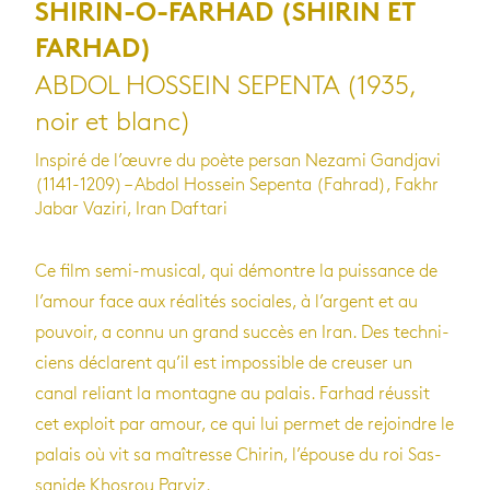
SHIRIN-O-FARHAD (SHIRIN ET
FARHAD)
ABDOL HOSSEIN SEPENTA (1935,
noir et blanc)
Inspiré de l’œuvre du poète persan Nezami Gandjavi
(1141-1209) – Abdol Hossein Sepenta (Fahrad), Fakhr
Jabar Vaziri, Iran Daftari
Ce film semi-musi­cal, qui démontre la puis­sance de
l’amour face aux réa­li­tés sociales, à l’ar­gent et au
pou­voir, a connu un grand suc­cès en Iran. Des tech­ni­
ciens déclarent qu’il est impos­sible de creu­ser un
canal reliant la mon­tagne au palais. Farhad réus­sit
cet exploit par amour, ce qui lui per­met de rejoindre le
palais où vit sa maî­tresse Chi­rin, l’épouse du roi Sas­
sa­nide Khos­rou Par­viz.