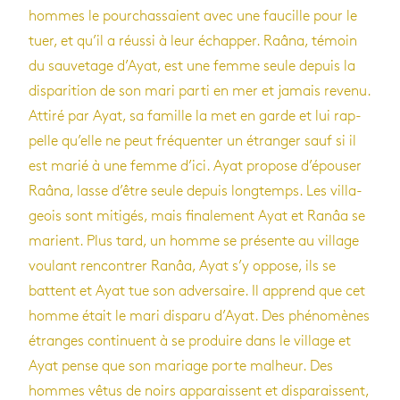
hommes le pour­chas­saient avec une fau­cille pour le
tuer, et qu’il a réussi à leur échap­per. Raâna, témoin
du sau­ve­tage d’Ayat, est une femme seule depuis la
dis­pa­ri­tion de son mari parti en mer et jamais revenu.
Attiré par Ayat, sa famille la met en garde et lui rap­
pelle qu’elle ne peut fré­quen­ter un étran­ger sauf si il
est marié à une femme d’ici. Ayat pro­pose d’épou­ser
Raâna, lasse d’être seule depuis long­temps. Les vil­la­
geois sont miti­gés, mais fina­le­ment Ayat et Ranâa se
marient. Plus tard, un homme se pré­sente au vil­lage
vou­lant ren­con­trer Ranâa, Ayat s’y oppose, ils se
battent et Ayat tue son adver­saire. Il apprend que cet
homme était le mari dis­paru d’Ayat. Des phé­no­mènes
étranges conti­nuent à se pro­duire dans le vil­lage et
Ayat pense que son mariage porte mal­heur. Des
hommes vêtus de noirs appa­raissent et dis­pa­raissent,