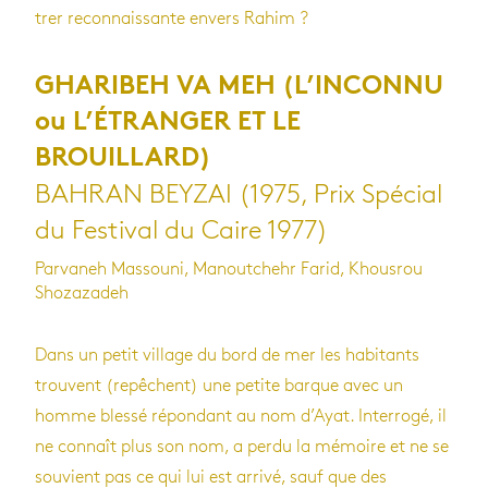
trer recon­nais­sante envers Rahim ?
GHARIBEH VA MEH (L’INCONNU
ou L’ÉTRANGER ET LE
BROUILLARD)
BAHRAN BEYZAI (1975, Prix Spécial
du Festival du Caire 1977)
Parvaneh Massouni, Manoutchehr Farid, Khousrou
Shozazadeh
Dans un petit vil­lage du bord de mer les habi­tants
trouvent (repêchent) une petite barque avec un
homme blessé répon­dant au nom d’Ayat. Inter­rogé, il
ne connaît plus son nom, a perdu la mémoire et ne se
sou­vient pas ce qui lui est arrivé, sauf que des