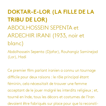
DOKTAR-E-LOR (LA FILLE DE LA
TRIBU DE LOR)
ABDOLHOSSEIN SEPENTA et
ARDECHIR IRANI (1933, noir et
blanc)
Abdolhossein Sepenta (Djafar), Rouhangiz Saminejad
(Lor), Hadi
Ce pre­mier film par­lant ira­nien a connu un tour­nage
dif­fi­cile pour deux rai­sons : le rôle prin­ci­pal étant
fémi­nin, cela néces­si­tait de trou­ver une femme
accep­tant de le jouer mal­gré les inter­dits reli­gieux ; et,
tourné en Inde, tous les décors et cos­tumes de l’Iran
devaient être fabri­qués sur place pour que la recons­ti­