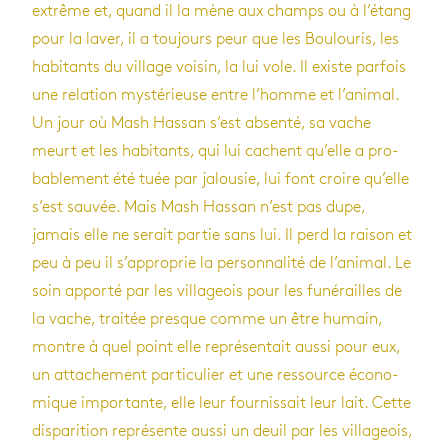
extrême et, quand il la mène aux champs ou à l’étang
pour la laver, il a tou­jours peur que les Bou­lou­ris, les
habi­tants du vil­lage voi­sin, la lui vole. Il existe par­fois
une rela­tion mys­té­rieuse entre l’homme et l’ani­mal.
Un jour où Mash Has­san s’est absenté, sa vache
meurt et les habi­tants, qui lui cachent qu’elle a pro­
ba­ble­ment été tuée par jalou­sie, lui font croire qu’elle
s’est sau­vée. Mais Mash Has­san n’est pas dupe,
jamais elle ne serait par­tie sans lui. Il perd la rai­son et
peu à peu il s’ap­pro­prie la per­son­na­lité de l’ani­mal. Le
soin apporté par les vil­la­geois pour les funé­railles de
la vache, trai­tée presque comme un être humain,
montre à quel point elle repré­sen­tait aussi pour eux,
un atta­che­ment par­ti­cu­lier et une res­source éco­no­
mique impor­tante, elle leur four­nis­sait leur lait. Cette
dis­pa­ri­tion repré­sente aussi un deuil par les vil­la­geois,