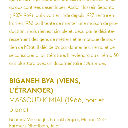
qu’aux contrées déser­tiques. Abdol Hos­sein Sepanta
(1907-1969), qui vivait en Inde depuis 1927, rentre en
Iran en 1936 où il tente de mon­ter une mai­son de pro­
duc­tion, mais rien est simple et, déçu par le dés­in­té­
res­se­ment des gens de métiers et le manque de sou­
tien de l’État, il décide d’aban­don­ner le cinéma et de
se consa­crer à la lit­té­ra­ture. Il revien­dra au cinéma 30
ans plus tard avec un docu­men­taire
L’Au­tomne
.
BIGANEH BYA (VIENS,
L’ÉTRANGER)
MASSOUD KIMIAI (1966, noir et
blanc)
Behrouz Vossoughi, Frarokh Sajedi, Marina Metz,
Farmarz Gharibian, Jalal