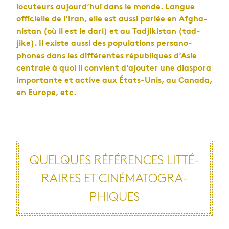
locu­teurs aujour­d’hui dans le monde. Langue
offi­cielle de l’Iran, elle est aussi par­lée en Afgha­
nis­tan (où il est le dari) et au Tad­ji­kis­tan (tad­
jike). Il existe aussi des popu­la­tions per­sa­no­
phones dans les dif­fé­rentes répu­bliques d’Asie
cen­trale à quoi il convient d’ajou­ter une dia­spora
impor­tante et active aux États-Unis, au Canada,
en Europe, etc.
QUELQUES RÉFÉ­RENCES LIT­TÉ­
RAIRES ET CINÉ­MA­TO­GRA­
PHIQUES