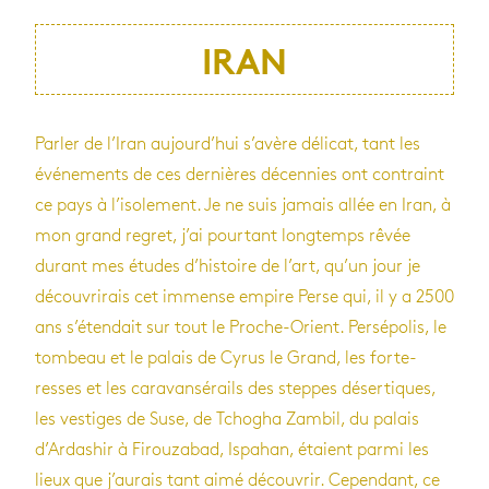
IRAN
Par­ler de l’Iran aujour­d’hui s’avère déli­cat, tant les
évé­ne­ments de ces der­nières décen­nies ont contraint
ce pays à l’iso­le­ment. Je ne suis jamais allée en Iran, à
mon grand regret, j’ai pour­tant long­temps rêvée
durant mes études d’his­toire de l’art, qu’un jour je
décou­vri­rais cet immense empire Perse qui, il y a 2500
ans s’éten­dait sur tout le Proche-Orient. Per­sé­po­lis, le
tom­beau et le palais de Cyrus le Grand, les for­te­
resses et les cara­van­sé­rails des steppes déser­tiques,
les ves­tiges de Suse, de Tcho­gha Zam­bil, du palais
d’Ar­da­shir à Firou­za­bad, Ispa­han, étaient parmi les
lieux que j’au­rais tant aimé décou­vrir. Cepen­dant, ce