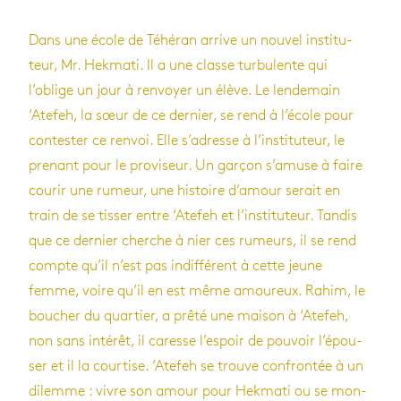
Dans une école de Téhé­ran arrive un nou­vel ins­ti­tu­
teur, Mr. Hek­mati. Il a une classe tur­bu­lente qui
l’oblige un jour à ren­voyer un élève. Le len­de­main
‘Ate­feh, la sœur de ce der­nier, se rend à l’école pour
contes­ter ce ren­voi. Elle s’adresse à l’ins­ti­tu­teur, le
pre­nant pour le pro­vi­seur. Un gar­çon s’amuse à faire
cou­rir une rumeur, une his­toire d’amour serait en
train de se tis­ser entre ‘Ate­feh et l’ins­ti­tu­teur. Tan­dis
que ce der­nier cherche à nier ces rumeurs, il se rend
compte qu’il n’est pas indif­fé­rent à cette jeune
femme, voire qu’il en est même amou­reux. Rahim, le
bou­cher du quar­tier, a prêté une mai­son à ‘Ate­feh,
non sans inté­rêt, il caresse l’es­poir de pou­voir l’épou­
ser et il la cour­tise. ‘Ate­feh se trouve confron­tée à un
dilemme : vivre son amour pour Hek­mati ou se mon­