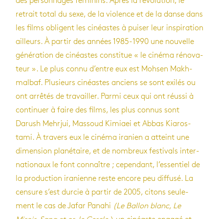
des per­son­nages fémi­nins. Après la révo­lu­tion, le
retrait total du sexe, de la vio­lence et de la danse dans
les films obligent les cinéastes à pui­ser leur ins­pi­ra­tion
ailleurs. À par­tir des années 1985-1990 une nou­velle
géné­ra­tion de cinéastes consti­tue « le cinéma réno­va­
teur ». Le plus connu d’entre eux est Moh­sen Makh­
mal­baf. Plu­sieurs cinéastes anciens se sont exi­lés ou
ont arrê­tés de tra­vailler. Parmi ceux qui ont réussi à
conti­nuer à faire des films, les plus connus sont
Darush Mehr­jui, Mas­soud Kimiaei et Abbas Kia­ros­
tami. À tra­vers eux le cinéma ira­nien a atteint une
dimen­sion pla­né­taire, et de nom­breux fes­ti­vals inter­
na­tio­naux le font connaître ; cepen­dant, l’es­sen­tiel de
la pro­duc­tion ira­nienne reste encore peu dif­fusé. La
cen­sure s’est dur­cie à par­tir de 2005, citons seule­
ment le cas de Jafar Panahi
(Le Bal­lon blanc, Le