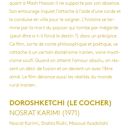
quant à Mash Has­san il ne sup­porte pas son absence.
Son entou­rage inquiet l’at­tache à l’aide d’une corde et
le conduise en ville pour le soi­gner. L’his­toire se ter­
mine par la mort du pay­san qui tombe par mégarde
(peut-être a-t-il forcé le des­tin ?) dans un pré­ci­pice.
Ce film, sorte de conte phi­lo­so­phique et poé­tique, se
rat­tache à un cer­tain éso­té­risme ira­nien, voire mys­ti­
cisme soufi. Quand on atteint l’amour absolu, on res­
sent un désir de fusion et on devient un avec l’être
aimé. Le film dénonce aussi les réa­li­tés du monde
rural Ira­nien.
DOROSHKETCHI (LE COCHER)
NOSRAT KARIMI (1971)
Nosrat Karimi, Shahla Riahi, Masoud Asadollahi