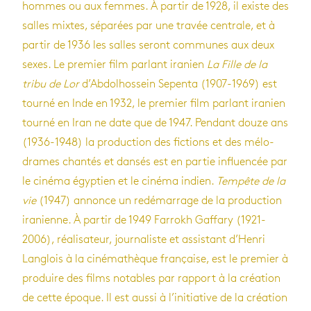
hommes ou aux femmes. À par­tir de 1928, il existe des
salles mixtes, sépa­rées par une tra­vée cen­trale, et à
par­tir de 1936 les salles seront com­munes aux deux
sexes. Le pre­mier film par­lant ira­nien
La Fille de la
tribu de Lor
d’Ab­dol­hos­sein Sepenta (1907-1969) est
tourné en Inde en 1932, le pre­mier film par­lant ira­nien
tourné en Iran ne date que de 1947. Pen­dant douze ans
(1936-1948) la pro­duc­tion des fic­tions et des mélo­
drames chan­tés et dan­sés est en par­tie influen­cée par
le cinéma égyp­tien et le cinéma indien.
Tem­pête de la
vie
(1947) annonce un redé­mar­rage de la pro­duc­tion
ira­nienne. À par­tir de 1949 Far­rokh Gaf­fary (1921-
2006), réa­li­sa­teur, jour­na­liste et assis­tant d’Henri
Lan­glois à la ciné­ma­thèque fran­çaise, est le pre­mier à
pro­duire des films notables par rap­port à la créa­tion
de cette époque. Il est aussi à l’ini­tia­tive de la créa­tion