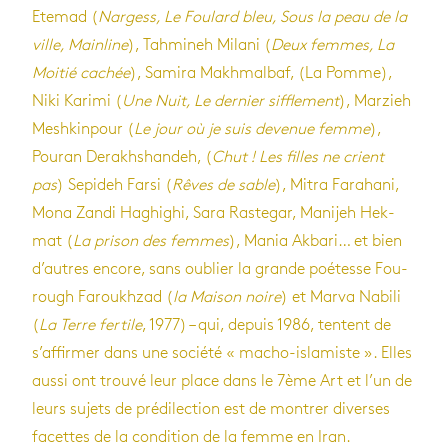
Ete­mad (
Nar­gess,
Le Fou­lard bleu, Sous la peau de la
ville
,
Main­line
), Tah­mi­neh Milani (
Deux femmes, La
Moi­tié cachée
), Samira Makh­mal­baf, (La Pomme),
Niki Karimi (
Une Nuit, Le der­nier sif­fle­ment
), Mar­zieh
Mesh­kin­pour (
Le jour où je suis deve­nue femme
),
Pou­ran Dera­kh­shan­deh, (
Chut ! Les filles ne crient
pas
) Sepi­deh Farsi (
Rêves de sable
), Mitra Fara­hani,
Mona Zandi Haghi­ghi, Sara Ras­te­gar, Mani­jeh Hek­
mat (
La pri­son des femmes
), Mania Akbari… et bien
d’autres encore, sans oublier la grande poé­tesse Fou­
rough Farou­kh­zad (
la Mai­son noire
) et Marva Nabili
(
La Terre fer­tile
, 1977) – qui, depuis 1986, tentent de
s’af­fir­mer dans une société « macho-isla­miste ». Elles
aussi ont trouvé leur place dans le 7ème Art et l’un de
leurs sujets de pré­di­lec­tion est de mon­trer diverses
facettes de la condi­tion de la femme en Iran.