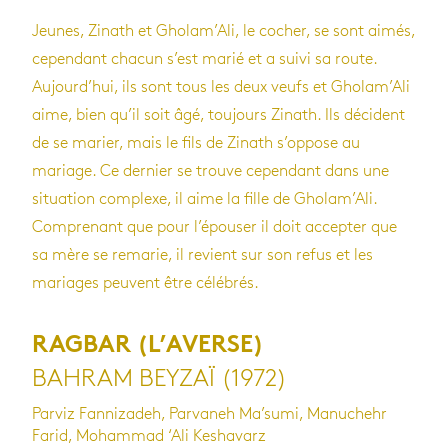
Jeunes, Zinath et Gho­lam’Ali, le cocher, se sont aimés,
cepen­dant cha­cun s’est marié et a suivi sa route.
Aujour­d’hui, ils sont tous les deux veufs et Gho­lam’Ali
aime, bien qu’il soit âgé, tou­jours Zinath. Ils décident
de se marier, mais le fils de Zinath s’op­pose au
mariage. Ce der­nier se trouve cepen­dant dans une
situa­tion com­plexe, il aime la fille de Gho­lam’Ali.
Com­pre­nant que pour l’épou­ser il doit accep­ter que
sa mère se rema­rie, il revient sur son refus et les
mariages peuvent être célé­brés.
RAGBAR (L’AVERSE)
BAHRAM BEYZAÏ (1972)
Parviz Fannizadeh, Parvaneh Ma’sumi, Manuchehr
Farid, Mohammad ‘Ali Keshavarz