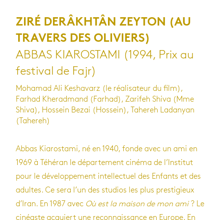
ZIRÉ DERÂKHTÂN ZEYTON (AU
TRAVERS DES OLIVIERS)
ABBAS KIAROSTAMI (1994, Prix au
festival de Fajr)
Mohamad Ali Keshavarz (le réalisateur du film),
Farhad Kheradmand (Farhad), Zarifeh Shiva (Mme
Shiva), Hossein Bezai (Hossein), Tahereh Ladanyan
(Tahereh)
Abbas Kia­ros­tami, né en 1940, fonde avec un ami en
1969 à Téhé­ran le dépar­te­ment cinéma de l’Ins­ti­tut
pour le déve­lop­pe­ment intel­lec­tuel des Enfants et des
adultes. Ce sera l’un des stu­dios les plus pres­ti­gieux
d’Iran. En 1987 avec
Où est la mai­son de mon ami
? Le
cinéaste acquiert une recon­nais­sance en Europe. En