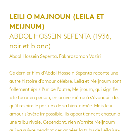
LEILI O MAJNOUN (LEILA ET
MEIJNUM)
ABDOL HOSSEIN SEPENTA (1936,
noir et blanc)
Abdol Hossein Sepenta, Fakhrozaman Vaziri
Ce der­nier film d’Ab­dol Hos­sein Sepenta raconte une
autre his­toire d’amour célèbre. Leila et Mei­j­noum sont
fol­le­ment épris l’un de l’autre, Mei­j­noum, qui signi­fie
« le fou » en per­san, en arrive même à s’éva­nouir dès
qu’il res­pire le par­fum de sa bien-aimée. Mais leur
amour s’avère impos­sible, ils appar­tiennent cha­cun à
une tribu rivale. Cepen­dant, rien n’ar­rête Mei­j­noum
qui va suivre pen­dant des années la tribu de Leila jus­