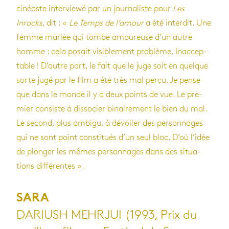
cinéaste inter­viewé par un jour­na­liste pour
Les
Inrocks
, dit : «
Le Temps de l’amour
a été inter­dit. Une
femme mariée qui tombe amou­reuse d’un autre
homme : cela posait visi­ble­ment pro­blème. Inac­cep­
table ! D’autre part, le fait que le juge soit en quelque
sorte jugé par le film a été très mal perçu. Je pense
que dans le monde il y a deux points de vue. Le pre­
mier consiste à dis­so­cier binai­re­ment le bien du mal.
Le second, plus ambigu, à dévoi­ler des per­son­nages
qui ne sont point consti­tués d’un seul bloc. D’où l’idée
de plon­ger les mêmes per­son­nages dans des situa­
tions dif­fé­rentes ».
SARA
DARIUSH MEHRJUI (1993, Prix du