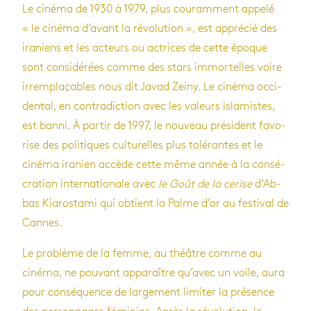
Le cinéma de 1930 à 1979, plus cou­ram­ment appelé
« le cinéma d’avant la révo­lu­tion », est appré­cié des
ira­niens et les acteurs ou actrices de cette époque
sont consi­dé­rées comme des stars immor­telles voire
irrem­pla­çables nous dit Javad Zeiny. Le cinéma occi­
den­tal, en contra­dic­tion avec les valeurs isla­mistes,
est banni. À par­tir de 1997, le nou­veau pré­sident favo­
rise des poli­tiques cultu­relles plus tolé­rantes et le
cinéma ira­nien accède cette même année à la consé­
cra­tion inter­na­tio­nale avec
le Goût de la cerise
d’Ab­
bas Kia­ros­tami qui obtient la Palme d’or au fes­ti­val de
Cannes.
Le pro­blème de la femme, au théâtre comme au
cinéma, ne pou­vant appa­raître qu’avec un voile, aura
pour consé­quence de lar­ge­ment limi­ter la pré­sence