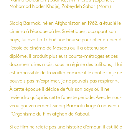
Marina Golbahari (Osama), Arif Herati (Espandi),
Mohamad Nader Khajej, Zobeydeh Sahar (Mom)
Sid­diq Bar­mak, né en Afgha­nis­tan en 1962, a étu­dié le
cinéma à l’époque où les Sovié­tiques, occu­pant son
pays, lui avait attri­bué une bourse pour aller étu­dier à
l’école de cinéma de Mos­cou où il a obtenu son
diplôme. Il pro­duit plu­sieurs courts-métrages et des
docu­men­taires mais, sous le régime des tali­bans, il lui
est impos­sible de tra­vailler comme il le confie : « je ne
pou­vais pas m’ex­pri­mer, je ne pou­vais pas res­pi­rer ».
À cette époque il décide de fuir son pays où il ne
revien­dra qu’après cette funeste période. Avec le nou­
veau gou­ver­ne­ment Sid­diq Bar­mak dirige à nou­veau
l’Or­ga­nisme du film afghan de Kaboul.
Si ce film ne relate pas une his­toire d’amour, il est lié à