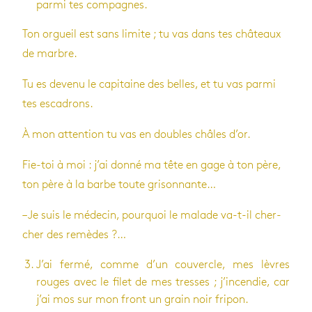
parmi tes com­pagnes.
Ton orgueil est sans limite ; tu vas dans tes châ­teaux
de marbre.
Tu es devenu le capi­taine des belles, et tu vas parmi
tes esca­drons.
À mon atten­tion tu vas en doubles châles d’or.
Fie-toi à moi : j’ai donné ma tête en gage à ton père,
ton père à la barbe toute gri­son­nante…
– Je suis le méde­cin, pour­quoi le malade va-t-il cher­
cher des remèdes ?…
J’ai fermé, comme d’un cou­vercle, mes lèvres
rouges avec le filet de mes tresses ; j’in­cen­die, car
j’ai mos sur mon front un grain noir fri­pon.