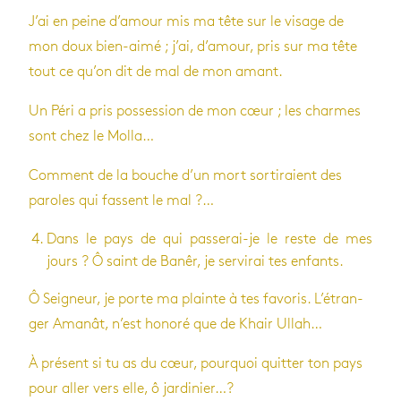
J’ai en peine d’amour mis ma tête sur le visage de
mon doux bien-aimé ; j’ai, d’amour, pris sur ma tête
tout ce qu’on dit de mal de mon amant.
Un Péri a pris pos­ses­sion de mon cœur ; les charmes
sont chez le Molla…
Com­ment de la bouche d’un mort sor­ti­raient des
paroles qui fassent le mal ?…
Dans le pays de qui pas­se­rai-je le reste de mes
jours ? Ô saint de Banêr, je ser­vi­rai tes enfants.
Ô Sei­gneur, je porte ma plainte à tes favo­ris. L’étran­
ger Ama­nât, n’est honoré que de Khair Ullah…
À pré­sent si tu as du cœur, pour­quoi quit­ter ton pays
pour aller vers elle, ô jar­di­nier…?