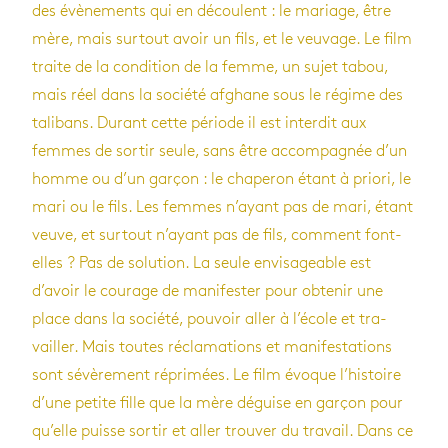
des évè­ne­ments qui en découlent : le mariage, être
mère, mais sur­tout avoir un fils, et le veu­vage. Le film
traite de la condi­tion de la femme, un sujet tabou,
mais réel dans la société afghane sous le régime des
tali­bans. Durant cette période il est inter­dit aux
femmes de sor­tir seule, sans être accom­pa­gnée d’un
homme ou d’un gar­çon : le cha­pe­ron étant à priori, le
mari ou le fils. Les femmes n’ayant pas de mari, étant
veuve, et sur­tout n’ayant pas de fils, com­ment font-
elles ? Pas de solu­tion. La seule envi­sa­geable est
d’avoir le cou­rage de mani­fes­ter pour obte­nir une
place dans la société, pou­voir aller à l’école et tra­
vailler. Mais toutes récla­ma­tions et mani­fes­ta­tions
sont sévè­re­ment répri­mées. Le film évoque l’his­toire
d’une petite fille que la mère déguise en gar­çon pour
qu’elle puisse sor­tir et aller trou­ver du tra­vail. Dans ce