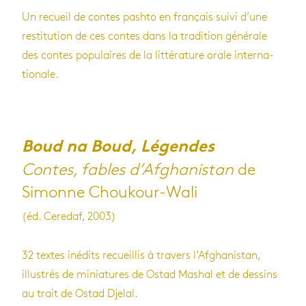
Un recueil de contes pashto en fran­çais suivi d’une
res­ti­tu­tion de ces contes dans la tra­di­tion géné­rale
des contes popu­laires de la lit­té­ra­ture orale inter­na­
tio­nale.
Boud na Boud, Légendes
Contes, fables d’Afghanistan
de
Simonne Choukour-Wali
(éd. Ceredaf, 2003)
32 textes inédits recueillis à tra­vers l’Af­gha­nis­tan,
illus­trés de minia­tures de Ostad Mashal et de des­sins
au trait de Ostad Dje­lal.