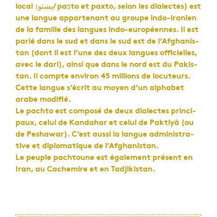
local :پښتو/ paṣto et paxto, selon les dia­lectes) est
une langue appar­te­nant au groupe indo-ira­nien
de la famille des langues indo-euro­péennes. Il est
parlé dans le sud et dans le sud est de l’Af­gha­nis­
tan (dont il est l’une des deux langues offi­cielles,
avec le dari), ainsi que dans le nord est du Pakis­
tan. Il compte envi­ron 45 mil­lions de locu­teurs.
Cette langue s’écrit au moyen d’un alpha­bet
arabe modi­fié.
Le pachto est com­posé de deux dia­lectes prin­ci­
paux, celui de Kan­da­har et celui de Pak­tiyâ (ou
de Pesha­war). C’est aussi la langue admi­nis­tra­
tive et diplo­ma­tique de l’Af­gha­nis­tan.
Le peuple pach­toune est éga­le­ment pré­sent en
Iran, au Cache­mire et en Tad­ji­kis­tan.