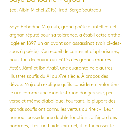
(éd. Albin Michel 2015) Trad. Serge Sautreau
Sayd Baho­dine Maj­rouh, grand poète et intel­lec­tuel
afghan réputé pour sa tolé­rance, a éta­bli cette antho­
lo­gie en 1897, un an avant son assas­si­nat (voir ci-des­
sous à poé­sie). Ce recueil de contes et d’apho­rismes,
nous fait décou­vrir aux côtés des grands maîtres
Attâr, Jâmî et Ibn Arabî, une qua­ran­taine d’autres
illustres sou­fis du XI au XVè siècle. À pro­pos des
dévots Maj­rouh explique qu’ils consi­dèrent volon­tiers
le rire comme une mani­fes­ta­tion dan­ge­reuse, per­
verse et même dia­bo­lique. Pour­tant, la plu­part des
grands sou­fis ont connu les ver­tus du rire : « Leur
humour pos­sède une double fonc­tion : à l’égard des
hommes, il est un fluide spi­ri­tuel, il fait « pas­ser le