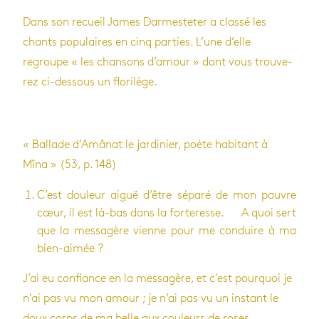
Dans son recueil James Dar­mes­te­ter a classé les
chants popu­laires en cinq par­ties. L’une d’elle
regroupe « les chan­sons d’amour » dont vous trou­ve­
rez ci-des­sous un flo­ri­lège.
« Bal­lade d’Amâ­nat le jar­di­nier, poète habi­tant à
Mîna » (53, p. 148)
C’est dou­leur aiguë d’être séparé de mon pauvre
cœur, il est là-bas dans la for­te­resse. A quoi sert
que la mes­sa­gère vienne pour me conduire à ma
bien-aimée ?
J’ai eu confiance en la mes­sa­gère, et c’est pour­quoi je
n’ai pas vu mon amour ; je n’ai pas vu un ins­tant le
doux corps de ma belle aux cou­leurs de roses.