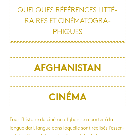
QUELQUES RÉFÉ­RENCES LIT­TÉ­
RAIRES ET CINÉ­MA­TO­GRA­
PHIQUES
AFGHANISTAN
CINÉMA
Pour l’his­toire du cinéma afghan se repor­ter à la
langue dari, langue dans laquelle sont réa­li­sés l’es­sen­