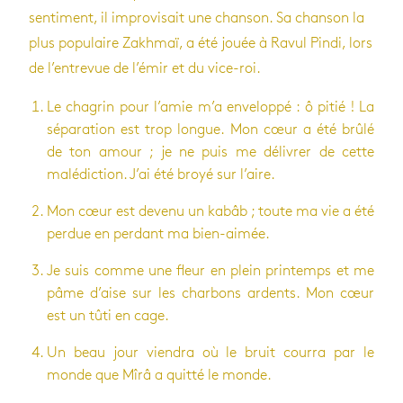
sen­ti­ment, il impro­vi­sait une chan­son. Sa chan­son la
plus popu­laire Zakh­maï, a été jouée à Ravul Pindi, lors
de l’en­tre­vue de l’émir et du vice-roi.
Le cha­grin pour l’amie m’a enve­loppé : ô pitié ! La
sépa­ra­tion est trop longue. Mon cœur a été brûlé
de ton amour ; je ne puis me déli­vrer de cette
malé­dic­tion. J’ai été broyé sur l’aire.
Mon cœur est devenu un kabâb ; toute ma vie a été
per­due en per­dant ma bien-aimée.
Je suis comme une fleur en plein prin­temps et me
pâme d’aise sur les char­bons ardents. Mon cœur
est un tûti en cage.
Un beau jour vien­dra où le bruit courra par le
monde que Mîrâ a quitté le monde.