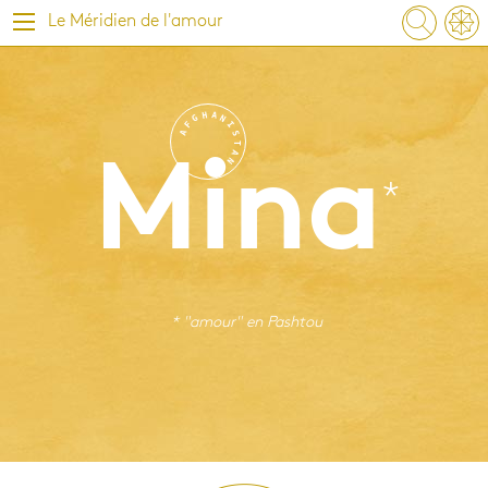
Le Méridien de l'amour
H
A
G
N
F
I
A
S
T
A
N
Mina
* "amour" en
Pashtou