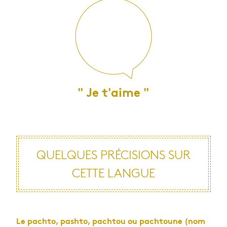
" Je t'aime "
QUELQUES PRÉ­CI­SIONS SUR
CETTE LANGUE
Le pachto, pashto, pach­tou ou pach­toune (nom