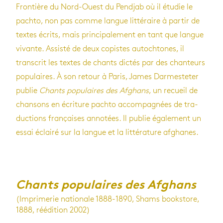
Fron­tière du Nord-Ouest du Pend­jab où il étu­die le
pachto, non pas comme langue lit­té­raire à par­tir de
textes écrits, mais prin­ci­pa­le­ment en tant que langue
vivante. Assisté de deux copistes autoch­tones, il
trans­crit les textes de chants dic­tés par des chan­teurs
popu­laires. À son retour à Paris, James Dar­mes­te­ter
publie
Chants popu­laires des Afghans
, un recueil de
chan­sons en écri­ture pachto accom­pa­gnées de tra­
duc­tions fran­çaises anno­tées. Il publie éga­le­ment un
essai éclairé sur la langue et la lit­té­ra­ture afghanes.
Chants populaires des Afghans
(Imprimerie nationale 1888-1890, Shams bookstore,
1888, réédition 2002)