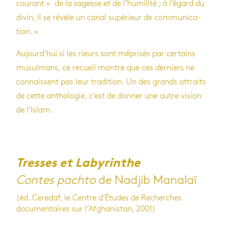
cou­rant » de la sagesse et de l’hu­mi­lité ; à l’égard du
divin, il se révèle un canal supé­rieur de com­mu­ni­ca­
tion. »
Aujour­d’hui si les rieurs sont mépri­sés par cer­tains
musul­mans, ce recueil montre que ces der­niers ne
connaissent pas leur tra­di­tion. Un des grands attraits
de cette antho­lo­gie, c’est de don­ner une autre vision
de l’Is­lam.
Tresses et Labyrinthe
Contes pachto
de Nadjib Manalaï
(éd. Ceredaf, le Centre d’Études de Recherches
documentaires sur l’Afghanistan, 2001)