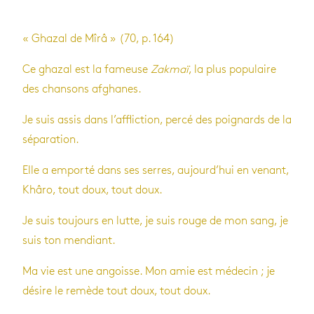
« Gha­zal de Mîrâ » (70, p. 164)
Ce gha­zal est la fameuse
Zak­maï
, la plus popu­laire
des chan­sons afghanes.
Je suis assis dans l’af­flic­tion, percé des poi­gnards de la
sépa­ra­tion.
Elle a emporté dans ses serres, aujour­d’hui en venant,
Khâro, tout doux, tout doux.
Je suis tou­jours en lutte, je suis rouge de mon sang, je
suis ton men­diant.
Ma vie est une angoisse. Mon amie est méde­cin ; je
désire le remède tout doux, tout doux.