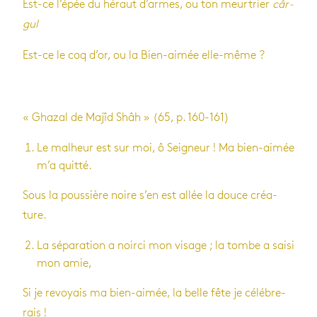
Est-ce l’épée du héraut d’armes, ou ton meur­trier
câr­
gul
Est-ce le coq d’or, ou la Bien-aimée elle-même ?
« Gha­zal de Majîd Shâh » (65, p. 160-161)
Le mal­heur est sur moi, ô Sei­gneur ! Ma bien-aimée
m’a quitté.
Sous la pous­sière noire s’en est allée la douce créa­
ture.
La sépa­ra­tion a noirci mon visage ; la tombe a saisi
mon amie,
Si je revoyais ma bien-aimée, la belle fête je célé­bre­
rais !