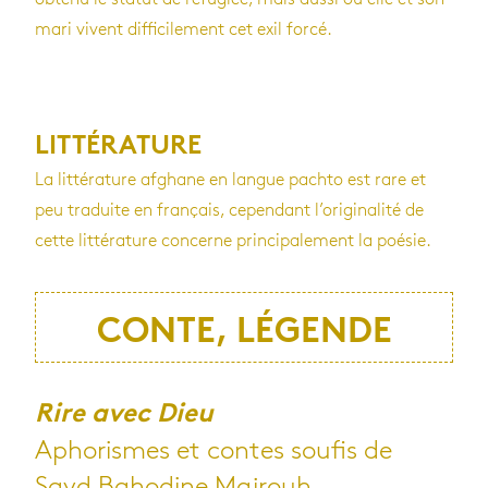
mari vivent dif­fi­ci­le­ment cet exil forcé.
LITTÉRATURE
La lit­té­ra­ture afghane en langue pachto est rare et
peu tra­duite en fran­çais, cepen­dant l’ori­gi­na­lité de
cette lit­té­ra­ture concerne prin­ci­pa­le­ment la poé­sie.
CONTE, LÉGENDE
Rire avec Dieu
Aphorismes et contes soufis de
Sayd Bahodine Majrouh