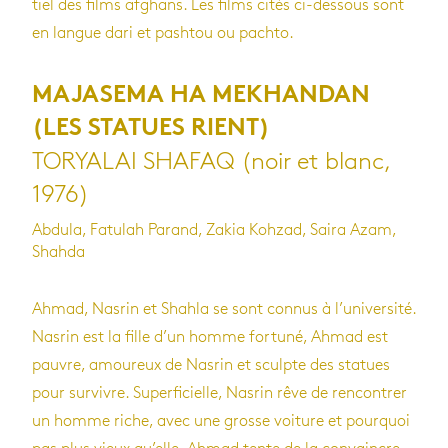
tiel des films afghans. Les films cités ci-des­sous sont
en langue dari et pash­tou ou pachto.
MAJASEMA HA MEKHANDAN
(LES STATUES RIENT)
TORYALAI SHAFAQ (noir et blanc,
1976)
Abdula, Fatulah Parand, Zakia Kohzad, Saira Azam,
Shahda
Ahmad, Nas­rin et Shahla se sont connus à l’uni­ver­sité.
Nas­rin est la fille d’un homme for­tuné, Ahmad est
pauvre, amou­reux de Nas­rin et sculpte des sta­tues
pour sur­vivre. Super­fi­cielle, Nas­rin rêve de ren­con­trer
un homme riche, avec une grosse voi­ture et pour­quoi