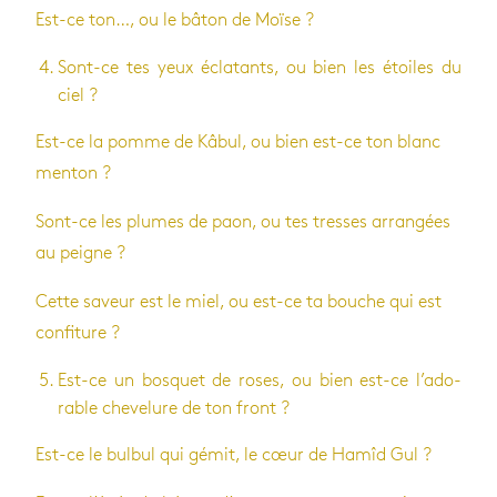
Est-ce ton…, ou le bâton de Moïse ?
Sont-ce tes yeux écla­tants, ou bien les étoiles du
ciel ?
Est-ce la pomme de Kâbul, ou bien est-ce ton blanc
men­ton ?
Sont-ce les plumes de paon, ou tes tresses arran­gées
au peigne ?
Cette saveur est le miel, ou est-ce ta bouche qui est
confi­ture ?
Est-ce un bos­quet de roses, ou bien est-ce l’ado­
rable che­ve­lure de ton front ?
Est-ce le bul­bul qui gémit, le cœur de Hamîd Gul ?