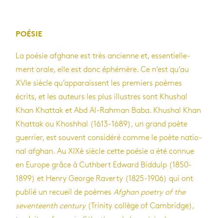
POÉ­SIE
La poé­sie afghane est très ancienne et, essen­tiel­le­
ment orale, elle est donc éphé­mère. Ce n’est qu’au
XVIe siècle qu’ap­pa­raissent les pre­miers poèmes
écrits, et les auteurs les plus illustres sont Khu­shal
Khan Khat­tak et Abd Al-Rah­man Baba. Khu­shal Khan
Khat­tak ou Kho­sh­hal (1613-1689), un grand poète
guer­rier, est sou­vent consi­déré comme le poète natio­
nal afghan. Au XIXè siècle cette poé­sie a été connue
en Europe grâce à Cuth­bert Edward Bid­dulp (1850-
1899) et Henry George Raverty (1825-1906) qui ont
publié un recueil de poèmes
Afghan poe­try of the
seven­teenth cen­tury
(Tri­nity col­lège of Cam­bridge),