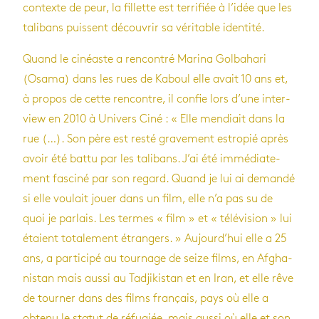
contexte de peur, la fillette est ter­ri­fiée à l’idée que les
tali­bans puissent décou­vrir sa véri­table iden­tité.
Quand le cinéaste a ren­con­tré Marina Gol­ba­hari
(Osama) dans les rues de Kaboul elle avait 10 ans et,
à pro­pos de cette ren­contre, il confie lors d’une inter­
view en 2010 à Uni­vers Ciné : « Elle men­diait dans la
rue (…). Son père est resté gra­ve­ment estro­pié après
avoir été battu par les tali­bans. J’ai été immé­dia­te­
ment fas­ciné par son regard. Quand je lui ai demandé
si elle vou­lait jouer dans un film, elle n’a pas su de
quoi je par­lais. Les termes « film » et « télé­vi­sion » lui
étaient tota­le­ment étran­gers. » Aujour­d’hui elle a 25
ans, a par­ti­cipé au tour­nage de seize films, en Afgha­
nis­tan mais aussi au Tad­ji­kis­tan et en Iran, et elle rêve
de tour­ner dans des films fran­çais, pays où elle a
obtenu le sta­tut de réfu­giée, mais aussi où elle et son