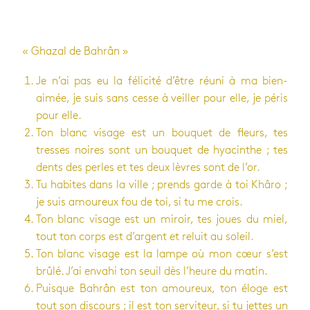
« Gha­zal de Bah­rân »
Je n’ai pas eu la féli­cité d’être réuni à ma bien-
aimée, je suis sans cesse à veiller pour elle, je péris
pour elle.
Ton blanc visage est un bou­quet de fleurs, tes
tresses noires sont un bou­quet de hya­cinthe ; tes
dents des perles et tes deux lèvres sont de l’or.
Tu habites dans la ville ; prends garde à toi Khâro ;
je suis amou­reux fou de toi, si tu me crois.
Ton blanc visage est un miroir, tes joues du miel,
tout ton corps est d’ar­gent et reluit au soleil.
Ton blanc visage est la lampe où mon cœur s’est
brûlé. J’ai envahi ton seuil dès l’heure du matin.
Puisque Bah­rân est ton amou­reux, ton éloge est
tout son dis­cours ; il est ton ser­vi­teur, si tu jettes un