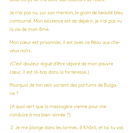
Je n’ai pas vu, sur son men­ton, le grain de beauté bleu
contourné. Mon exis­tence est de dépé­rir, je n’ai pas vu
la vie de mon âme.
Mon cœur est pri­son­nier, il est avec ce fléau aux che­
veux noirs.
(C’est dou­leur aiguë d’être séparé de mon pauvre
cœur, il est là-bas dans la for­te­resse.)
Pour­quoi de ton sein sortent des par­fums de Bul­ga­
rie ?
(A quoi sert que la mes­sa­gère vienne pour me
conduire à ma bien-aimée ?)
Je me plonge dans les larmes, ô Khârô, et toi tu vas