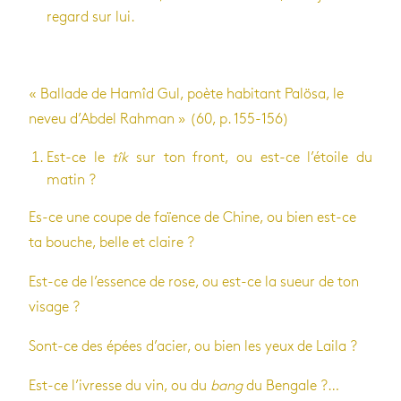
regard sur lui.
« Bal­lade de Hamîd Gul, poète habi­tant Palösa, le
neveu d’Ab­del Rah­man » (60, p. 155-156)
Est-ce le
tîk
sur ton front, ou est-ce l’étoile du
matin ?
Es-ce une coupe de faïence de Chine, ou bien est-ce
ta bouche, belle et claire ?
Est-ce de l’es­sence de rose, ou est-ce la sueur de ton
visage ?
Sont-ce des épées d’acier, ou bien les yeux de Laila ?
Est-ce l’ivresse du vin, ou du
bang
du Ben­gale ?…