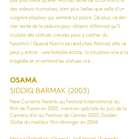
pas plus vieux qu’elle. Ahmad tente de la convaincre
des valeurs humaines, bien plus belles que celle d’un
vul­gaire play­boy qui semble lui plaire. De plus, ce der­
nier tente de la séduire pour obte­nir d’Ah­mad qu’il
sculpte des sta­tues creuses pour y cacher du
haschich ! Quand Nas­rin se rend chez Ahmad, elle ne
peut y entrer : une bataille éclate, la situa­tion vire à la
tra­gé­die et on entend les sta­tues rire…
OSAMA
SIDDIQ BARMAK (2003)
New Currents Awards au Festival International du
film de Pusan en 2003, mention spéciale du jury de la
Caméra d’or au Festival de Cannes 2003, Golden
Globe du meilleur film étranger en 2004