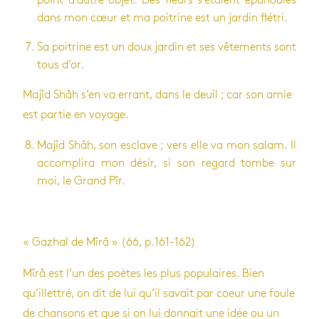
point d’autre objet. Des fleurs s’étaient épa­nouies
dans mon cœur et ma poi­trine est un jar­din flé­tri.
Sa poi­trine est un doux jar­din et ses vête­ments sont
tous d’or.
Majîd Shâh s’en va errant, dans le deuil ; car son amie
est par­tie en voyage.
Majîd Shâh, son esclave ; vers elle va mon salam. Il
accom­plira mon désir, si son regard tombe sur
moi, le Grand Pîr.
« Gaz­hal de Mîrâ » (66, p.161-162)
Mîrâ est l’un des poètes les plus popu­laires. Bien
qu’illet­tré, on dit de lui qu’il savait par coeur une foule
de chan­sons et que si on lui don­nait une idée ou un