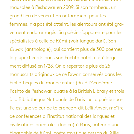
mau­so­lée à Pesha­war en 2009. Si son tom­beau, un
grand lieu de véné­ra­tion notam­ment pour les
femmes, n’a pas été atteint, les alen­tours ont été gra­
ve­ment endom­ma­gés. Sa poé­sie s’ap­pa­rente pour les
spé­cia­listes à celle de Rûmî (voir langue dari). Son
Dīwān
(antho­lo­gie), qui contient plus de 300 poèmes
la plu­part écrits dans son Pachto natal, a été lar­ge­
ment dif­fusé en 1728. On a réper­to­rié plus de 25
manus­crits ori­gi­naux de ce Dīwān conser­vés dans les
biblio­thèques du monde entier (dix à l’Aca­dé­mie
Pashto de Pesha­war, quatre à la Bri­tish Library et trois
à la Biblio­thèque Natio­nale de Paris : « La poé­sie sou­
fie est une valeur de tolé­rance » dit Leïli Anvar, maître
de confé­rences à l’Ins­ti­tut natio­nal des langues et
civi­li­sa­tions orien­tales (Inalco) à Paris, auteur d’une
bio­gra­phie de Rûmî, poète mys­tique per­san du XIIIe