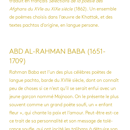
tra­duit en fran­çais
Sélec­tions de la poé­sie des
Afghans du XVI
e
au XIX
e
siècle
(1862). Un ensemble
de poèmes choi­sis dans l’œuvre de Khat­tak, et des
textes pach­tos d’ori­gine, en langue per­sane.
ABD AL-RAHMAN BABA (1651-
1709)
Rah­man Baba est l’un des plus célèbres poètes de
langue pachto, barde du XVIIè siècle, dont on connaît
peu de choses si ce n’est qu’il se serait enfui avec un
jeune gar­çon nommé Maj­noon. On le pré­sente le plus
sou­vent comme un grand poète soufi, un « enfant
fleur », qui chante la paix et l’amour. Peut-être est-ce
ce trait de sa per­son­na­lité et son mes­sage de tolé­
rance sou­fie, qui ont incité les tali­bans à détruire son