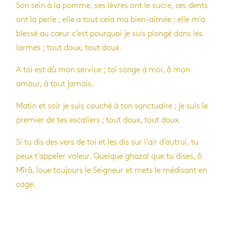
Son sein à la pomme, ses lèvres ont le sucre, ses dents
ont la perle ; elle a tout cela ma bien-aimée ; elle m’a
blessé au cœur c’est pour­quoi je suis plongé dans les
larmes ; tout doux, tout doux.
A toi est dû mon ser­vice ; toi songe à moi, ô mon
amour, à tout jamais.
Matin et soir je suis cou­ché à ton sanc­tuaire ; je suis le
pre­mier de tes esca­liers ; tout doux, tout doux.
Si tu dis des vers de toi et les dis sur l’air d’au­trui, tu
peux t’ap­pe­ler voleur. Quelque gha­zal que tu dises, ô
Mîrâ, loue tou­jours le Sei­gneur et mets le médi­sant en
cage.