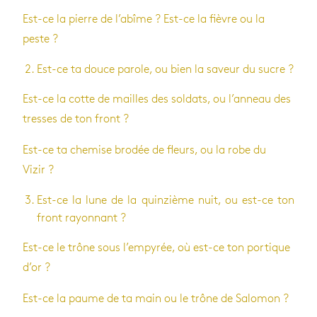
Est-ce la pierre de l’abîme ? Est-ce la fièvre ou la
peste ?
Est-ce ta douce parole, ou bien la saveur du sucre ?
Est-ce la cotte de mailles des sol­dats, ou l’an­neau des
tresses de ton front ?
Est-ce ta che­mise bro­dée de fleurs, ou la robe du
Vizir ?
Est-ce la lune de la quin­zième nuit, ou est-ce ton
front rayon­nant ?
Est-ce le trône sous l’em­py­rée, où est-ce ton por­tique
d’or ?
Est-ce la paume de ta main ou le trône de Salo­mon ?