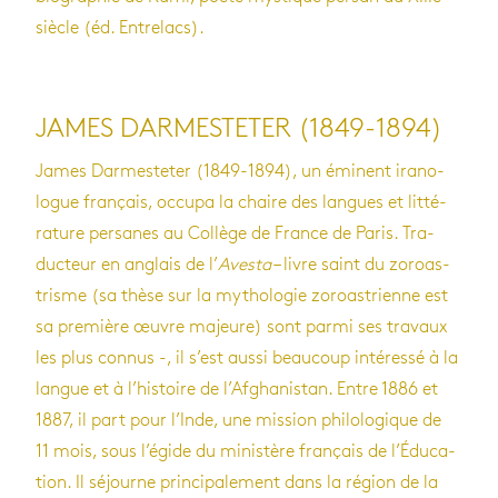
siècle (éd. Entre­lacs).
JAMES DARMESTETER (1849-1894)
James Dar­mes­te­ter (1849-1894), un émi­nent ira­no­
logue fran­çais, occupa la chaire des langues et lit­té­
ra­ture per­sanes au Col­lège de France de Paris. Tra­
duc­teur en anglais de l’
Avesta
– livre saint du zoroas­
trisme (sa thèse sur la mytho­lo­gie zoroas­trienne est
sa pre­mière œuvre majeure) sont parmi ses tra­vaux
les plus connus -, il s’est aussi beau­coup inté­ressé à la
langue et à l’his­toire de l’Af­gha­nis­tan. Entre 1886 et
1887, il part pour l’Inde, une mis­sion phi­lo­lo­gique de
11 mois, sous l’égide du minis­tère fran­çais de l’Édu­ca­
tion. Il séjourne prin­ci­pa­le­ment dans la région de la