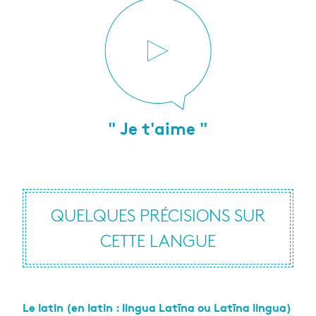
" Je t'aime "
QUELQUES PRÉ­CI­SIONS SUR
CETTE LANGUE
Le latin (en latin : lin­gua Latīna ou Latīna lin­gua)