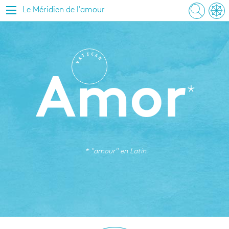
Le Méridien de l'amour
I
C
T
A
A
N
V
Amor
* "amour" en
Latin