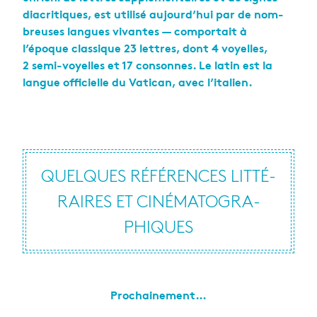
dia­cri­tiques, est uti­lisé aujour­d’hui par de nom­
breuses langues vivantes — com­por­tait à
l’époque clas­sique 23 lettres, dont 4 voyelles,
2 semi-voyelles et 17 consonnes. Le latin est la
langue offi­cielle du Vati­can, avec l’ita­lien.
QUELQUES RÉFÉ­RENCES LIT­TÉ­
RAIRES ET CINÉ­MA­TO­GRA­
PHIQUES
Pro­chai­ne­ment…