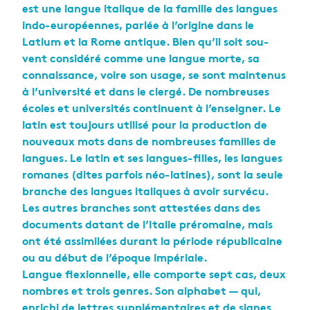
est une langue ita­lique de la famille des langues
indo-euro­péennes, par­lée à l’ori­gine dans le
Latium et la Rome antique. Bien qu’il soit sou­
vent consi­déré comme une langue morte, sa
connais­sance, voire son usage, se sont main­te­nus
à l’uni­ver­sité et dans le clergé. De nom­breuses
écoles et uni­ver­si­tés conti­nuent à l’en­sei­gner. Le
latin est tou­jours uti­lisé pour la pro­duc­tion de
nou­veaux mots dans de nom­breuses familles de
langues. Le latin et ses langues-filles, les langues
romanes (dites par­fois néo-latines), sont la seule
branche des langues ita­liques à avoir sur­vécu.
Les autres branches sont attes­tées dans des
docu­ments datant de l’Ita­lie pré­ro­maine, mais
ont été assi­mi­lées durant la période répu­bli­caine
ou au début de l’époque impé­riale.
Langue flexion­nelle, elle com­porte sept cas, deux
nombres et trois genres. Son alpha­bet — qui,
enri­chi de lettres sup­plé­men­taires et de signes