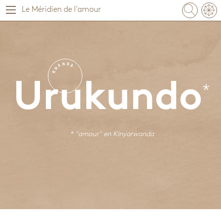
Le Méridien de l'amour
N
D
A
A
W
R
Urukundo
* "amour" en
Kinyarwanda