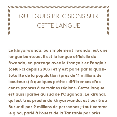
QUELQUES PRÉ­CI­SIONS SUR
CETTE LANGUE
Le kinyar­wanda, ou sim­ple­ment rwanda, est une
langue ban­toue. Il est la langue offi­cielle du
Rwanda, en par­tage avec le fran­çais et l’an­glais
(celui-ci depuis 2003) et y est parlé par la quasi-
tota­lité de la popu­la­tion (près de 11 mil­lions de
locu­teurs) à quelques petites dif­fé­rences d’ac­
cents propres à cer­taines régions. Cette langue
est aussi par­lée au sud de l’Ou­ganda. Le kirundi,
qui est très proche du kinyar­wanda, est parlé au
Burundi par 9 mil­lions de per­sonnes ; tout comme
le giha, parlé à l’ouest de la Tan­za­nie par près