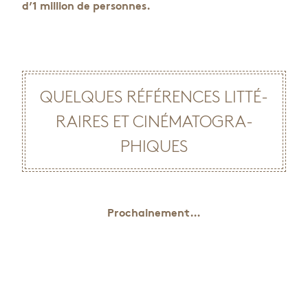
d’1 mil­lion de per­sonnes.
QUELQUES RÉFÉ­RENCES LIT­TÉ­
RAIRES ET CINÉ­MA­TO­GRA­
PHIQUES
Pro­chai­ne­ment…