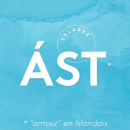
A
N
L
D
S
E
I
ÁST
* "amour" en
Islandais