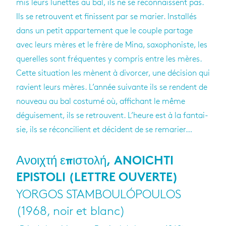
mis leurs lunettes au bal, ils ne se recon­naissent pas.
Ils se retrouvent et finissent par se marier. Ins­tal­lés
dans un petit appar­te­ment que le couple par­tage
avec leurs mères et le frère de Mina, saxo­pho­niste, les
que­relles sont fré­quentes y com­pris entre les mères.
Cette situa­tion les mènent à divor­cer, une déci­sion qui
ravient leurs mères. L’an­née sui­vante ils se rendent de
nou­veau au bal cos­tumé où, affi­chant le même
dégui­se­ment, ils se retrouvent. L’heure est à la fan­tai­
sie, ils se récon­ci­lient et décident de se rema­rier…
Ανοιχτή επιστολή, ANOICHTI
EPISTOLI (LETTRE OUVERTE)
YORGOS STAMBOULÓPOULOS
(1968, noir et blanc)