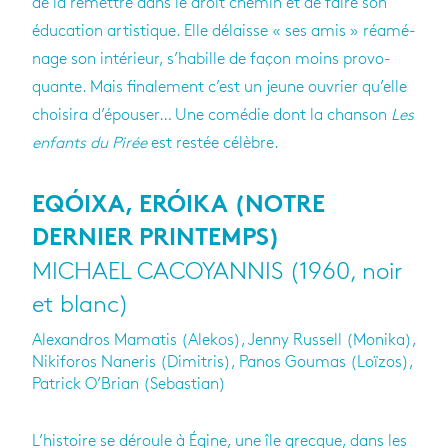
de la remettre dans le droit che­min et de faire son
édu­ca­tion artis­tique. Elle délaisse « ses amis » réamé­
nage son inté­rieur, s’ha­bille de façon moins pro­vo­
quante. Mais fina­le­ment c’est un jeune ouvrier qu’elle
choi­sira d’épou­ser… Une comé­die dont la chan­son
Les
enfants du Pirée
est res­tée célèbre.
EQÓIXA, ERÓIKA (NOTRE
DERNIER PRINTEMPS)
MICHAEL CACOYANNIS (1960, noir
et blanc)
Alexandros Mamatis (Alekos), Jenny Russell (Monika),
Nikiforos Naneris (Dimitris), Panos Goumas (Loïzos),
Patrick O’Brian (Sebastian)
L’his­toire se déroule à Égine, une île grecque, dans les