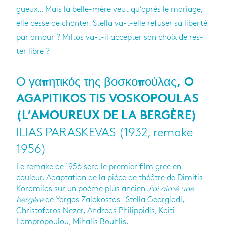
gueux… Mais la belle-mère veut qu’après le mariage,
elle cesse de chan­ter. Stella va-t-elle refu­ser sa liberté
par amour ? Míltos va-t-il accep­ter son choix de res­
ter libre ?
Ο γαπητικός της βοσκοπούλας, O
AGAPITIKOS TIS VOSKOPOULAS
(L’AMOUREUX DE LA BERGÈRE)
ILIAS PARASKEVAS (1932, remake
1956)
Le remake de 1956 sera le premier film grec en
couleur. Adaptation de la piéce de théâtre de Dimitis
Koromilas sur un poème plus ancien
J’ai aimé une
bergère
de Yorgos Zalokostas – Stella Georgiadi,
Christoforos Nezer, Andreas Philippidis, Kaiti
Lampropoulou, Mihalis Bouhlis.