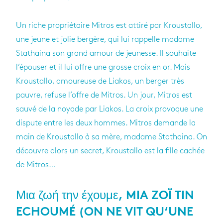
Un riche pro­prié­taire Mitros est attiré par Krous­tallo,
une jeune et jolie ber­gère, qui lui rap­pelle madame
Sta­thaina son grand amour de jeu­nesse. Il sou­haite
l’épou­ser et il lui offre une grosse croix en or. Mais
Krous­tallo, amou­reuse de Lia­kos, un ber­ger très
pauvre, refuse l’offre de Mitros. Un jour, Mitros est
sauvé de la noyade par Lia­kos. La croix pro­voque une
dis­pute entre les deux hommes. Mitros demande la
main de Krous­tallo à sa mère, madame Sta­thaina. On
découvre alors un secret, Krous­tallo est la fille cachée
de Mitros…
Μια ζωή την έχουμε, MIA ZOÏ TIN
ECHOUMÉ (ON NE VIT QU‘UNE