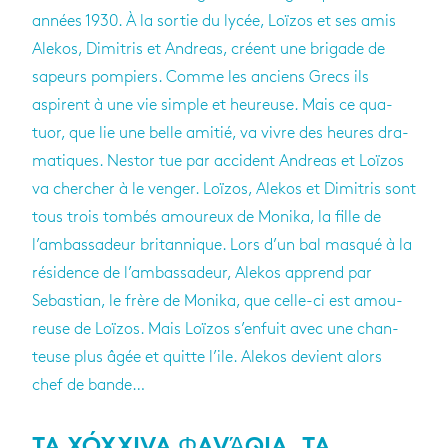
années 1930. À la sor­tie du lycée, Loï­zos et ses amis
Ale­kos, Dimi­tris et Andreas, créent une bri­gade de
sapeurs pom­piers. Comme les anciens Grecs ils
aspirent à une vie simple et heu­reuse. Mais ce qua­
tuor, que lie une belle ami­tié, va vivre des heures dra­
ma­tiques. Nes­tor tue par acci­dent Andreas et Loï­zos
va cher­cher à le ven­ger. Loï­zos, Ale­kos et Dimi­tris sont
tous trois tom­bés amou­reux de Monika, la fille de
l’am­bas­sa­deur bri­tan­nique. Lors d’un bal mas­qué à la
rési­dence de l’am­bas­sa­deur, Ale­kos apprend par
Sebas­tian, le frère de Monika, que celle-ci est amou­
reuse de Loï­zos. Mais Loï­zos s’en­fuit avec une chan­
teuse plus âgée et quitte l’ile. Ale­kos devient alors
chef de bande…