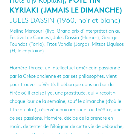
Ποτέ την Κυριακή, POTE TIN
KYRIAKI (JAMAIS LE DIMANCHE)
JULES DASSIN (1960, noir et blanc)
Melina Mercouri (Ilya, Grand prix d’interprétation au
Festival de Cannes), Jules Dassin (Homer), George
Foundas (Tonio), Títos Vandís (Jorgo), Mitsos Liguisos
(El, le capitaine)
Homére Thrace, un intel­lec­tuel amé­ri­cain pas­sionné
par la Grèce ancienne et par ses phi­lo­sophes, vient
pour trou­ver la Vérité. Il débarque dans un bar du
Pirée où il croise Ilya, une pros­ti­tuée, qui « reçoit »
chaque jour de la semaine, sauf le dimanche (d’où le
titre du film), réservé « aux amis » et au théâtre, une
de ses pas­sions. Homère, décide de la prendre en
main, de ten­ter de l’éloi­gner de cette vie de débauche,