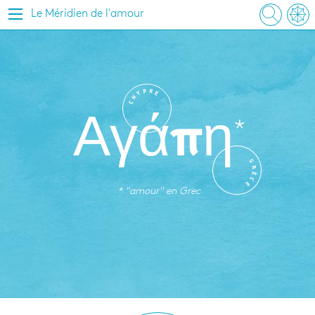
Le Méridien de l'amour
P
R
Y
E
H
C
Αγάπη
G
R
È
C
E
* "amour" en
Grec