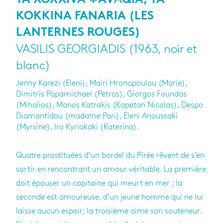
TA XÓXXIVA ΦAVΆQIA, TA
KOKKINA FANARIA (LES
LANTERNES ROUGES)
VASILIS GEORGIADIS (1963, noir et
blanc)
Jenny Karezi (Eleni), Mairi Hronopoulou (Marie),
Dimitris Papamichael (Petros), Giorgos Foundas
(Mihalios), Manos Katrakis (Kapetan Nicolas), Despo
Diamantidou (madame Pari), Eleni Anoussaki
(Myrsine), Iro Kyriakaki (Katerina).
Quatre pros­ti­tuées d’un bor­del du Pirée rêvent de s’en
sor­tir en ren­con­trant un amour véri­table. La pre­mière
doit épou­ser un capi­taine qui meurt en mer ; la
seconde est amou­reuse, d’un jeune homme qui ne lui
laisse aucun espoir; la troi­sième aime son sou­te­neur.