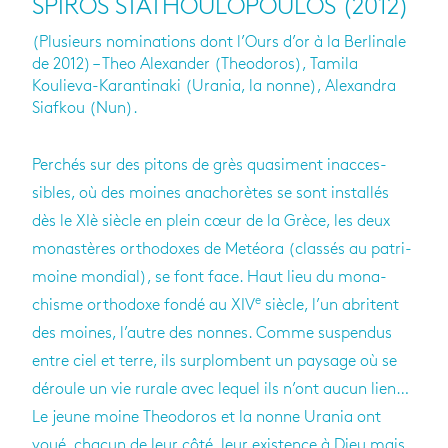
SPIROS STATHOULOPOULOS (2012)
(Plusieurs nominations dont l’Ours d’or à la Berlinale
de 2012) – Theo Alexander (Theodoros), Tamila
Koulieva-Karantinaki (Urania, la nonne), Alexandra
Siafkou (Nun).
Per­chés sur des pitons de grès qua­si­ment inac­ces­
sibles, où des moines ana­cho­rètes se sont ins­tal­lés
dès le XIè siècle en plein cœur de la Grèce, les deux
monas­tères ortho­doxes de Metéora (clas­sés au patri­
moine mon­dial), se font face. Haut lieu du mona­
e
chisme ortho­doxe fondé au XIV
siècle, l’un abritent
des moines, l’autre des nonnes. Comme sus­pen­dus
entre ciel et terre, ils sur­plombent un pay­sage où se
déroule un vie rurale avec lequel ils n’ont aucun lien…
Le jeune moine Theo­do­ros et la nonne Ura­nia ont
voué, cha­cun de leur côté, leur exis­tence à Dieu mais