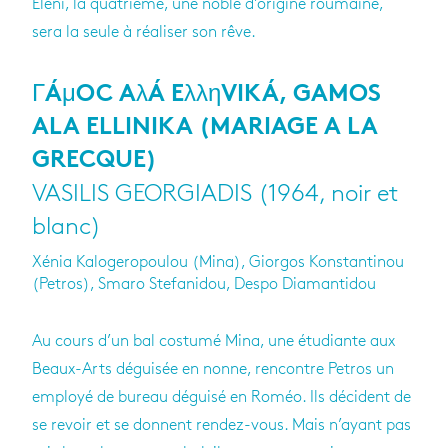
Eleni, la qua­trième, une noble d’ori­gine rou­maine,
sera la seule à réa­li­ser son rêve.
ΓÁμOC AλÁ EλληVIKÁ, GAMOS
ALA ELLINIKA (MARIAGE A LA
GRECQUE)
VASILIS GEORGIADIS (1964, noir et
blanc)
Xénia Kalogeropoulou (Mina), Giorgos Konstantinou
(Petros), Smaro Stefanidou, Despo Diamantidou
Au cours d’un bal cos­tumé Mina, une étu­diante aux
Beaux-Arts dégui­sée en nonne, ren­contre Petros un
employé de bureau déguisé en Roméo. Ils décident de
se revoir et se donnent ren­dez-vous. Mais n’ayant pas