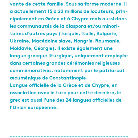
vante de cette famille. Sous sa forme moderne, il
a actuel­le­ment 15 à 22 mil­lions de locu­teurs, prin­
ci­pa­le­ment en Grèce et à Chypre mais aussi dans
les com­mu­nau­tés de la dia­spora et/ou mino­ri­
taires d’autres pays (Tur­quie, Ita­lie, Bul­ga­rie,
Ukraine, Macé­doine slave, Hon­grie, Rou­ma­nie,
Mol­da­vie, Géor­gie). Il existe éga­le­ment une
langue grecque litur­gique, uni­que­ment employée
dans cer­taines grandes céré­mo­nies reli­gieuses
com­mé­mo­ra­tives, notam­ment par le patriar­cat
œcu­mé­nique de Constan­ti­nople.
Langue offi­cielle de la Grèce et de Chypre, en
asso­cia­tion avec le turc pour cette der­nière, le
grec est aussi l’une des 24 langues offi­cielles de
l’Union euro­péenne.