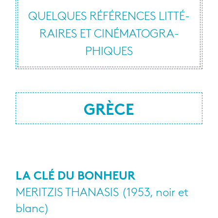
QUELQUES RÉFÉ­RENCES LIT­TÉ­
RAIRES ET CINÉ­MA­TO­GRA­
PHIQUES
GRÈCE
LA CLÉ DU BONHEUR
MERITZIS THANASIS (1953, noir et
blanc)