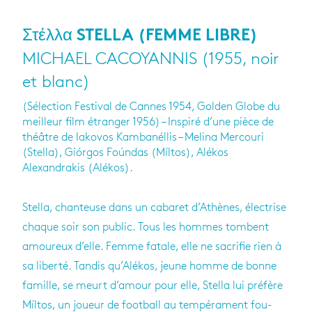
Στέλλα STELLA (FEMME LIBRE)
MICHAEL CACOYANNIS (1955, noir
et blanc)
(Sélection Festival de Cannes 1954, Golden Globe du
meilleur film étranger 1956) – Inspiré d’une pièce de
théâtre de Iakovos Kambanéllis – Melina Mercouri
(Stella), Giórgos Foúndas (Míltos), Alékos
Alexandrakis (Alékos).
Stella, chan­teuse dans un caba­ret d’Athènes, élec­trise
chaque soir son public. Tous les hommes tombent
amou­reux d’elle. Femme fatale, elle ne sacri­fie rien à
sa liberté. Tan­dis qu’Alé­kos, jeune homme de bonne
famille, se meurt d’amour pour elle, Stella lui pré­fère
Míltos, un joueur de foot­ball au tem­pé­ra­ment fou­