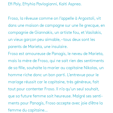
Efi Poly, Eftyhia Pavlogianni, Kaiti Asprea.
Froso, la rêveuse comme on l’ap­pelle à Argos­toli, vit
dans une mai­son de cam­pagne sur une île grecque, en
com­pa­gnie de Gian­na­kis, un artiste fou, et Vasi­la­kis,
un vieux gar­çon peu aimable, – tous deux sont les
parents de Marieta, une insu­laire.
Froso est amou­reuse de Pana­gis, le neveu de Marieta,
mais la mère de Froso, qui ne sait rien des sen­ti­ments
de sa fille, sou­haite la marier au capi­taine Niko­las, un
homme riche donc un bon parti. L’en­tre­vue pour le
mariage réus­sit car le capi­taine, très géné­reux, fait
tout pour conten­ter Froso. Il n’a qu’un seul sou­hait,
que sa future femme soit heu­reuse. Mal­gré ses sen­ti­
ments pour Pana­gis, Froso accepte avec joie d’être la
femme du capi­taine…