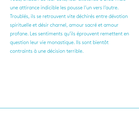
une atti­rance indi­cible les pousse l’un vers l’autre.
Trou­blés, ils se retrouvent vite déchi­rés entre dévo­tion
spi­ri­tuelle et désir char­nel, amour sacré et amour
pro­fane. Les sen­ti­ments qu’ils éprouvent remettent en
ques­tion leur vie monas­tique. Ils sont bien­tôt
contraints à une déci­sion ter­rible.