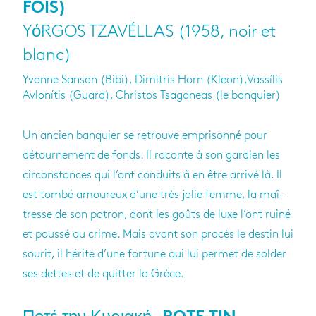
FOIS)
YόRGOS TZAVÉLLAS (1958, noir et
blanc)
Yvonne Sanson (Bibi), Dimitris Horn (Kleon),Vassílis
Avlonítis (Guard), Christos Tsaganeas (le banquier)
Un ancien ban­quier se retrouve empri­sonné pour
détour­ne­ment de fonds. Il raconte à son gar­dien les
cir­cons­tances qui l’ont conduits à en être arrivé là. Il
est tombé amou­reux d’une très jolie femme, la maî­
tresse de son patron, dont les goûts de luxe l’ont ruiné
et poussé au crime. Mais avant son pro­cès le des­tin lui
sou­rit, il hérite d’une for­tune qui lui per­met de sol­der
ses dettes et de quit­ter la Grèce.