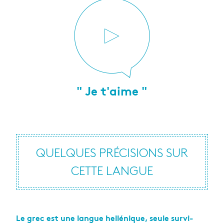
" Je t'aime "
QUELQUES PRÉ­CI­SIONS SUR
CETTE LANGUE
Le grec est une langue hel­lé­nique, seule sur­vi­