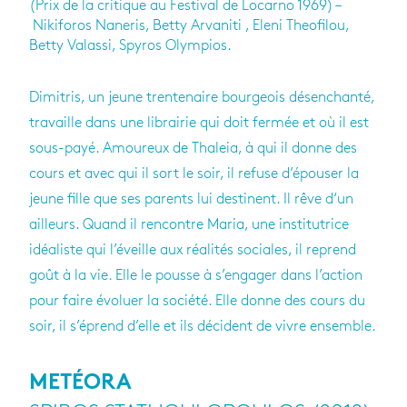
(Prix de la critique au Festival de Locarno 1969) –
Nikiforos Naneris, Betty Arvaniti , Eleni Theofilou,
Betty Valassi, Spyros Olympios.
Dimi­tris, un jeune tren­te­naire bour­geois désen­chanté,
tra­vaille dans une librai­rie qui doit fer­mée et où il est
sous-payé. Amou­reux de Tha­leia, à qui il donne des
cours et avec qui il sort le soir, il refuse d’épou­ser la
jeune fille que ses parents lui des­tinent. Il rêve d‘un
ailleurs. Quand il ren­contre Maria, une ins­ti­tu­trice
idéa­liste qui l’éveille aux réa­li­tés sociales, il reprend
goût à la vie. Elle le pousse à s’en­ga­ger dans l’ac­tion
pour faire évo­luer la société. Elle donne des cours du
soir, il s’éprend d’elle et ils décident de vivre ensemble.
METÉORA