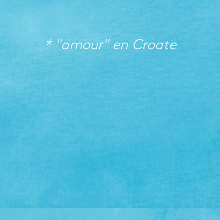
* "amour" en
Croate