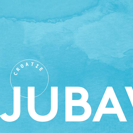
A
T
O
I
R
E
C
LJUBA